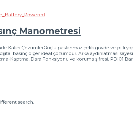
Basınç Manometresi
 Kalıcı ÇözümlerGüçlü paslanmaz çelik gövde ve pilli yapıs
dijital basınç ölçer ideal çözümdür. Arka aydınlatması sayes
r: Açma-Kaptma, Dara Fonksiyonu ve koruma şifresi. PDI01 Bar
ifferent search.