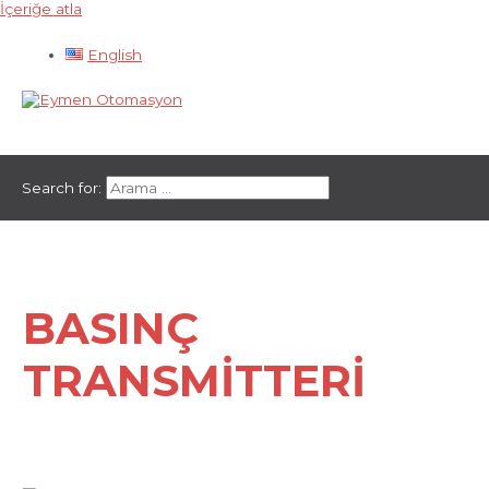
İçeriğe atla
English
Ana menü
Search for:
BASINÇ
TRANSMITTERI