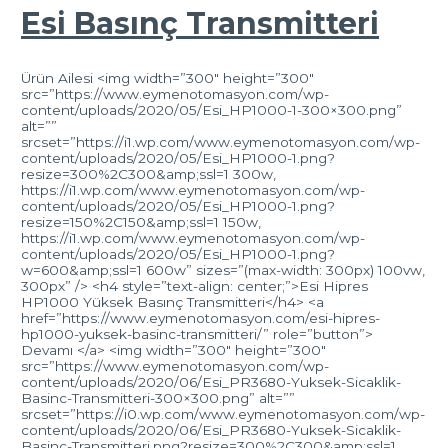
Esi Basınç Transmitteri
Ürün Ailesi <img width=”300″ height=”300″
src=”https://www.eymenotomasyon.com/wp-
content/uploads/2020/05/Esi_HP1000-1-300×300.png”
alt=””
srcset=”https://i1.wp.com/www.eymenotomasyon.com/wp-
content/uploads/2020/05/Esi_HP1000-1.png?
resize=300%2C300&amp;ssl=1 300w,
https://i1.wp.com/www.eymenotomasyon.com/wp-
content/uploads/2020/05/Esi_HP1000-1.png?
resize=150%2C150&amp;ssl=1 150w,
https://i1.wp.com/www.eymenotomasyon.com/wp-
content/uploads/2020/05/Esi_HP1000-1.png?
w=600&amp;ssl=1 600w” sizes=”(max-width: 300px) 100vw,
300px” /> <h4 style=”text-align: center;”>Esi Hipres
HP1000 Yüksek Basınç Transmitteri</h4> <a
href=”https://www.eymenotomasyon.com/esi-hipres-
hp1000-yuksek-basinc-transmitteri/” role=”button”>
Devamı </a> <img width=”300″ height=”300″
src=”https://www.eymenotomasyon.com/wp-
content/uploads/2020/06/Esi_PR3680-Yuksek-Sicaklik-
Basinc-Transmitteri-300×300.png” alt=””
srcset=”https://i0.wp.com/www.eymenotomasyon.com/wp-
content/uploads/2020/06/Esi_PR3680-Yuksek-Sicaklik-
Basinc-Transmitteri.png?resize=300%2C300&amp;ssl=1