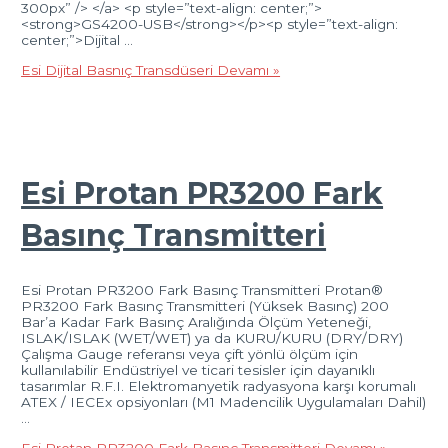
300px” /> </a> <p style=”text-align: center;”>
<strong>GS4200-USB</strong></p><p style=”text-align:
center;”>Dijital …
Esi Dijital Basnıç Transdüseri
Devamı »
Esi Protan PR3200 Fark
Basınç Transmitteri
Esi Protan PR3200 Fark Basınç Transmitteri Protan®
PR3200 Fark Basınç Transmitteri (Yüksek Basınç) 200
Bar’a Kadar Fark Basınç Aralığında Ölçüm Yeteneği,
ISLAK/ISLAK (WET/WET) ya da KURU/KURU (DRY/DRY)
Çalışma Gauge referansı veya çift yönlü ölçüm için
kullanılabilir Endüstriyel ve ticari tesisler için dayanıklı
tasarımlar R.F.I. Elektromanyetik radyasyona karşı korumalı
ATEX / IECEx opsiyonları (M1 Madencilik Uygulamaları Dahil)
…
Esi Protan PR3200 Fark Basınç Transmitteri
Devamı »