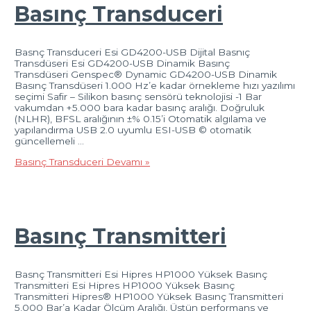
Basınç Transduceri
Basnç Transduceri Esi GD4200-USB Dijital Basnıç
Transdüseri Esi GD4200-USB Dinamik Basınç
Transdüseri Genspec® Dynamic GD4200-USB Dinamik
Basınç Transdüseri 1.000 Hz’e kadar örnekleme hızı yazılımı
seçimi Safir – Silikon basınç sensörü teknolojisi -1 Bar
vakumdan +5.000 bara kadar basınç aralığı. Doğruluk
(NLHR), BFSL aralığının ±% 0.15’i Otomatik algılama ve
yapılandırma USB 2.0 uyumlu ESI-USB © otomatik
güncellemeli …
Basınç Transduceri
Devamı »
Basınç Transmitteri
Basnç Transmitteri Esi Hipres HP1000 Yüksek Basınç
Transmitteri Esi Hipres HP1000 Yüksek Basınç
Transmitteri Hipres® HP1000 Yüksek Basınç Transmitteri
5,000 Bar’a Kadar Ölçüm Aralığı, Üstün performans ve