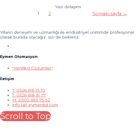
Yazı dolaşımı
1
2
Sonraki sayfa
→
Yılların deneyim ve uzmanlığı ile endüstriyel üretimde profesyonel
olarak burada olacağız, sizi de bekleriz.
Eymen Otomasyon
"Yenilikçi Çözümler"
İletişim
T: 0326 616 15 10
T: 0326 618 31 77
M: 0505 693 75 52
info (at) eymenltd.com
Scroll to Top