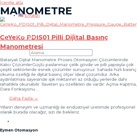
İçeriğe atla
MANOMETRE
English
CeYeKo PDIS01 Pilli Dijital Basınç
Ana menü
Manometresi
Search for:
Bataryalı Dijital Manometre Proses Otomasyon Çözümlerinde
Kalıcı ÇözümlerGüçlü paslanmaz çelik gövde ve pilli yapısıyla çok
çeşitli sektörlerde esnek çözümler sunuyoruz. Sahada hızlı basınç
okuma özelliği ile dijital basınç ölçer ideal çözümdür. Arka
aydınlatması sayesinde ışık miktarının az olduğu yerlerde dahi
rahatlıkla okunabilir. İlaveten şu özellikleri de vardır: Açma-Kaptma,
Dara Fonksiyonu …
Daha Fazla →
Yılların deneyim ve uzmanlığı ile endüstriyel üretimde profesyonel
olarak burada olacağız, sizi de bekleriz.
Eymen Otomasyon