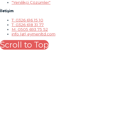
"Yenilikçi Çözümler"
İletişim
T: 0326 616 15 10
T: 0326 618 31 77
M: 0505 693 75 52
info (at) eymenltd.com
Scroll to Top