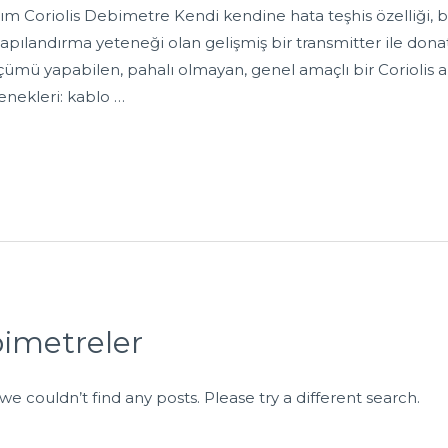
ım Coriolis Debimetre Kendi kendine hata teşhis özelliği,
pılandırma yeteneği olan gelişmiş bir transmitter ile dona
ümü yapabilen, pahalı olmayan, genel amaçlı bir Coriolis akı
enekleri: kablo …
bimetreler
we couldn’t find any posts. Please try a different search.