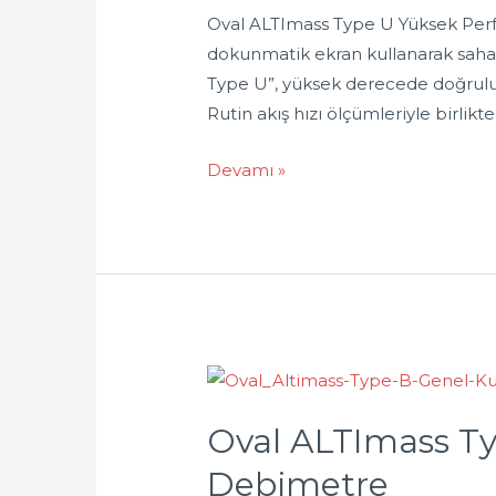
Oval ALTImass Type U Yüksek Perf
dokunmatik ekran kullanarak sahad
Type U”, yüksek derecede doğrulukt
Rutin akış hızı ölçümleriyle birlikt
Devamı »
Oval ALTImass Ty
Debimetre