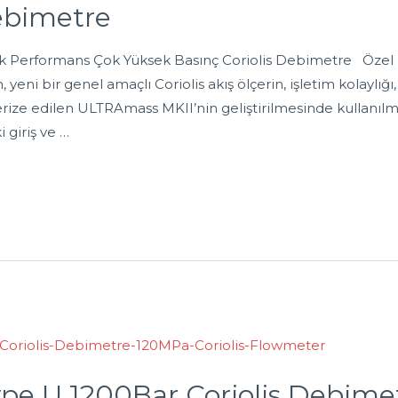
Debimetre
 Performans Çok Yüksek Basınç Coriolis Debimetre Özel ü
yeni bir genel amaçlı Coriolis akış ölçerin, işletim kolaylığı, 
rize edilen ULTRAmass MKII’nin geliştirilmesinde kullanılmış
 giriş ve …
pe U 1200Bar Coriolis Debime