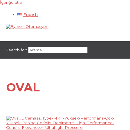
İçeriğe atla
English
Ana menü
Search for:
OVAL