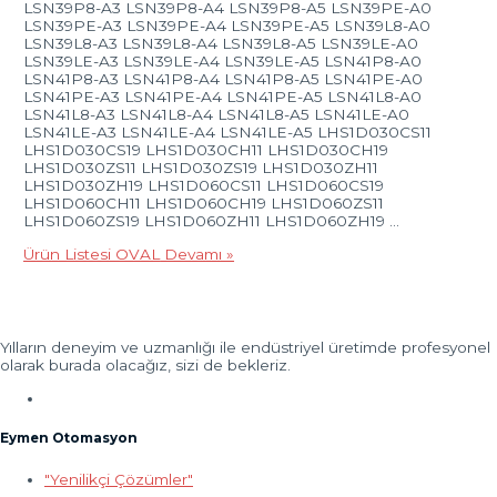
LSN39P8-A3 LSN39P8-A4 LSN39P8-A5 LSN39PE-A0
LSN39PE-A3 LSN39PE-A4 LSN39PE-A5 LSN39L8-A0
LSN39L8-A3 LSN39L8-A4 LSN39L8-A5 LSN39LE-A0
LSN39LE-A3 LSN39LE-A4 LSN39LE-A5 LSN41P8-A0
LSN41P8-A3 LSN41P8-A4 LSN41P8-A5 LSN41PE-A0
LSN41PE-A3 LSN41PE-A4 LSN41PE-A5 LSN41L8-A0
LSN41L8-A3 LSN41L8-A4 LSN41L8-A5 LSN41LE-A0
LSN41LE-A3 LSN41LE-A4 LSN41LE-A5 LHS1D030CS11
LHS1D030CS19 LHS1D030CH11 LHS1D030CH19
LHS1D030ZS11 LHS1D030ZS19 LHS1D030ZH11
LHS1D030ZH19 LHS1D060CS11 LHS1D060CS19
LHS1D060CH11 LHS1D060CH19 LHS1D060ZS11
LHS1D060ZS19 LHS1D060ZH11 LHS1D060ZH19 …
Ürün Listesi OVAL
Devamı »
Yılların deneyim ve uzmanlığı ile endüstriyel üretimde profesyonel
olarak burada olacağız, sizi de bekleriz.
Eymen Otomasyon
"Yenilikçi Çözümler"