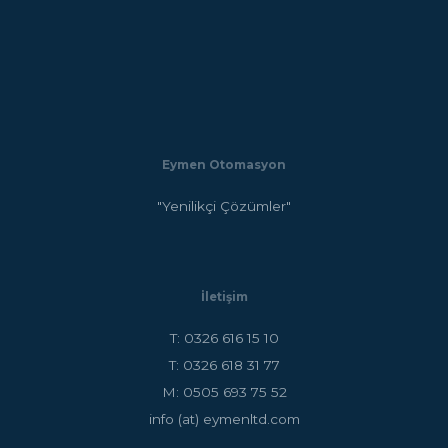
Eymen Otomasyon
"Yenilikçi Çözümler"
İletişim
T: 0326 616 15 10
T: 0326 618 31 77
M: 0505 693 75 52
info (at) eymenltd.com