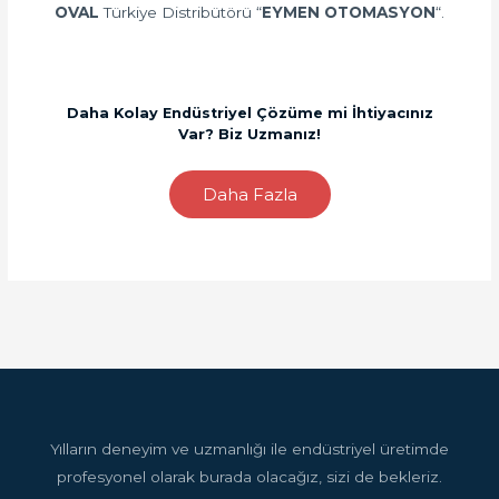
OVAL
Türkiye Distribütörü “
EYMEN OTOMASYON
“.
Daha Kolay Endüstriyel Çözüme mi İhtiyacınız
Var? Biz Uzmanız!
Daha Fazla
Yılların deneyim ve uzmanlığı ile endüstriyel üretimde
profesyonel olarak burada olacağız, sizi de bekleriz.