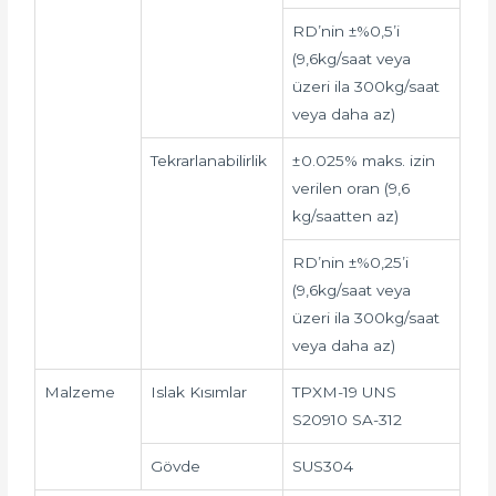
RD’nin ±%0,5’i
(9,6kg/saat veya
üzeri ila 300kg/saat
veya daha az)
Tekrarlanabilirlik
±0.025% maks. izin
verilen oran (9,6
kg/saatten az)
RD’nin ±%0,25’i
(9,6kg/saat veya
üzeri ila 300kg/saat
veya daha az)
Malzeme
Islak Kısımlar
TPXM-19 UNS
S20910 SA-312
Gövde
SUS304