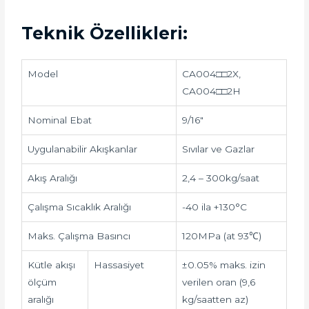
Teknik Özellikleri:
Model
CA004□□2X,
CA004□□2H
Nominal Ebat
9/16″
Uygulanabilir Akışkanlar
Sıvılar ve Gazlar
Akış Aralığı
2,4 – 300kg/saat
Çalışma Sıcaklık Aralığı
-40 ila +130°C
Maks. Çalışma Basıncı
120MPa (at 93℃)
Kütle akışı
Hassasiyet
±0.05% maks. izin
ölçüm
verilen oran (9,6
aralığı
kg/saatten az)