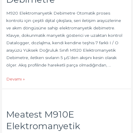
M920 Elektromanyetik Debimetre Otomatik proses
kontrolü için çeşitli dijital çıkışlara, seri iletişim arayüzlerine
ve akım döngüsüne sahip elektromanyetik debimetre.
Klavye, dokunmatik manyetik gösterici ve uzaktan kontrol
Datalogger, dozlajlma, kendi kendine teşhis 7 farklı I / O
arayüzü Yüksek Doğruluk Sınıfı M920 Elektromanyetik
Debimetre, iletken sıvıların 5 µS’den akışını kesin olarak
ölçer. Akış profilinde hareketli parça olmadığından, …
Devamı »
Meatest M910E
Elektromanyetik