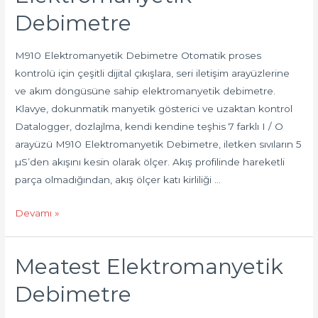
Debimetre
M910 Elektromanyetik Debimetre Otomatik proses
kontrolü için çeşitli dijital çıkışlara, seri iletişim arayüzlerine
ve akım döngüsüne sahip elektromanyetik debimetre.
Klavye, dokunmatik manyetik gösterici ve uzaktan kontrol
Datalogger, dozlajlma, kendi kendine teşhis 7 farklı I / O
arayüzü M910 Elektromanyetik Debimetre, iletken sıvıların 5
µS’den akışını kesin olarak ölçer. Akış profilinde hareketli
parça olmadığından, akış ölçer katı kirliliği …
Devamı »
Meatest Elektromanyetik
Debimetre