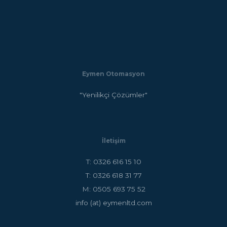
Eymen Otomasyon
"Yenilikçi Çözümler"
İletişim
T: 0326 616 15 10
T: 0326 618 31 77
M: 0505 693 75 52
info (at) eymenltd.com