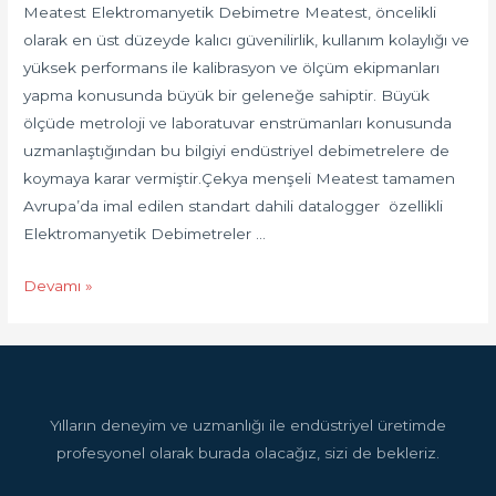
Meatest Elektromanyetik Debimetre Meatest, öncelikli
olarak en üst düzeyde kalıcı güvenilirlik, kullanım kolaylığı ve
yüksek performans ile kalibrasyon ve ölçüm ekipmanları
yapma konusunda büyük bir geleneğe sahiptir. Büyük
ölçüde metroloji ve laboratuvar enstrümanları konusunda
uzmanlaştığından bu bilgiyi endüstriyel debimetrelere de
koymaya karar vermiştir.Çekya menşeli Meatest tamamen
Avrupa’da imal edilen standart dahili datalogger özellikli
Elektromanyetik Debimetreler …
Devamı »
Yılların deneyim ve uzmanlığı ile endüstriyel üretimde
profesyonel olarak burada olacağız, sizi de bekleriz.