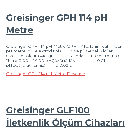
Greisinger GPH 114 pH
Metre
Greisinger GPH 114 pH Metre GPH 114Kullanım dahil hazır
pH metre. pH elektrod tipi GE 114 ve pil Genel Bilgiler
Özellikler:Ölçüm Aralığı : Standart GE-elektrot tip GE
114 ile 0.00 … 14.00 pHÇözünürlük : 0.01
pHDoğruluk (cihaz) : ± 0.02 pH …
Greisinger GPH 114 pH Metre
Devamı »
Greisinger GLF100
İletkenlik Ölçüm Cihazları