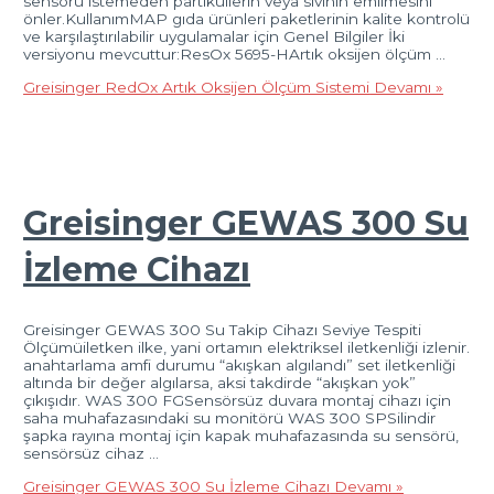
sensörü istemeden partiküllerin veya sıvının emilmesini
önler.KullanımMAP gıda ürünleri paketlerinin kalite kontrolü
ve karşılaştırılabilir uygulamalar için Genel Bilgiler İki
versiyonu mevcuttur:ResOx 5695-HArtık oksijen ölçüm …
Greisinger RedOx Artık Oksijen Ölçüm Sistemi
Devamı »
Greisinger GEWAS 300 Su
İzleme Cihazı
Greisinger GEWAS 300 Su Takip Cihazı Seviye Tespiti
Ölçümüiletken ilke, yani ortamın elektriksel iletkenliği izlenir.
anahtarlama amfi durumu “akışkan algılandı” set iletkenliği
altında bir değer algılarsa, aksi takdirde “akışkan yok”
çıkışıdır. WAS 300 FGSensörsüz duvara montaj cihazı için
saha muhafazasındaki su monitörü WAS 300 SPSilindir
şapka rayına montaj için kapak muhafazasında su sensörü,
sensörsüz cihaz …
Greisinger GEWAS 300 Su İzleme Cihazı
Devamı »