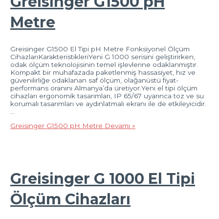
Greisinger G1500 pH
Metre
Greisinger G1500 El Tipi pH Metre Fonksiyonel Ölçüm
CihazlarıKarakteristikleriYeni G 1000 serisini geliştirirken,
odak ölçüm teknolojisinin temel işlevlerine odaklanmıştır.
Kompakt bir muhafazada paketlenmiş hassasiyet, hız ve
güvenilirliğe odaklanan saf ölçüm, olağanüstü fiyat-
performans oranını Almanya’da üretiyor.Yeni el tipi ölçüm
cihazları ergonomik tasarımları, IP 65/67 uyarınca toz ve su
korumalı tasarımları ve aydınlatmalı ekranı ile de etkileyicidir.
…
Greisinger G1500 pH Metre
Devamı »
Greisinger G 1000 El Tipi
Ölçüm Cihazları