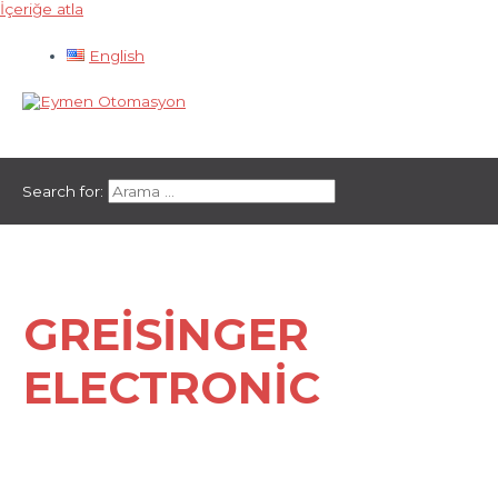
İçeriğe atla
English
Ana menü
Search for:
GREISINGER
ELECTRONIC