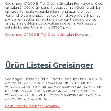
Greisinger G1000 El Tipi Ölçüm Cihazları Fonksiyonel ölçüm
cihazlarıG 1000 ürün serisi, hassas ve hızlı ölçümü tek bir
cihazda kompakt ve sağlam bir muhafaza ile birleştirir.
Kullanışlı ölçüm cihazları yüksek bir işlevselliğe sahiptir ve
pH değeri, iletkenlik ve oksijen konsantrasyonu gibi su
analizinin sıcaklığını ve boyutlarını güvenilir ve hassas bir
şekilde belirler. Ürünlerimiz G1500 pH …
Greisinger G 1000 El Tipi Ölçüm Cihazları
Devamı »
Ürün Listesi Greisinger
Greisinger Elecronic Ürün Listesi / Product List GIA 010 N
Art. no. 601031 G1500 609549 GIA 010 N-EX Art. no.
601034 GAF 200 Art. no. 600522 609639 GIA 0420 N Art.
no. 601026 GAK 1400 609645 GIA 0420 N-EX Art. no.
601033 GAK 1400 Art. no. 603523 609695 GIA 0420-VO
Art. no. 601016 GAK 5100, …
Ürün Listesi Greisinger
Devamı »