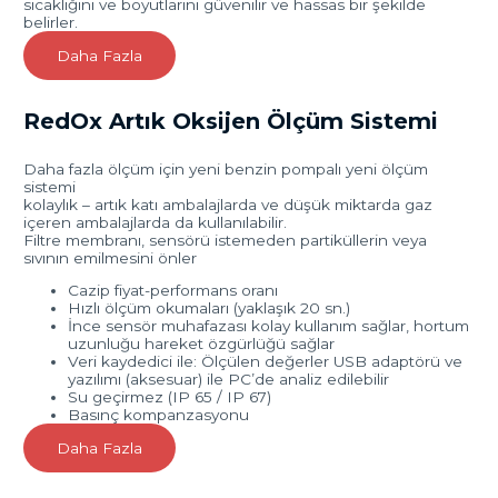
sıcaklığını ve boyutlarını güvenilir ve hassas bir şekilde
belirler.
Daha Fazla
RedOx Artık Oksijen Ölçüm Sistemi
Daha fazla ölçüm için yeni benzin pompalı yeni ölçüm
sistemi
kolaylık – artık katı ambalajlarda ve düşük miktarda gaz
içeren ambalajlarda da kullanılabilir.
Filtre membranı, sensörü istemeden partiküllerin veya
sıvının emilmesini önler
Cazip fiyat-performans oranı
Hızlı ölçüm okumaları (yaklaşık 20 sn.)
İnce sensör muhafazası kolay kullanım sağlar, hortum
uzunluğu hareket özgürlüğü sağlar
Veri kaydedici ile: Ölçülen değerler USB adaptörü ve
yazılımı (aksesuar) ile PC’de analiz edilebilir
Su geçirmez (IP 65 / IP 67)
Basınç kompanzasyonu
Daha Fazla