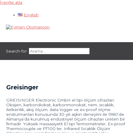
İçeriğe atla
English
Ana menü
Search for:
Greisinger
GREISINGER Electronic GmbH el tipi ölçüm cihazları:
Oksijen, karbondioksit, karbonmonoksit, nem, sıcaklık,
iletkenlik, akış ölçüm; data logger ve ex-proof ölçme
ensturmanları konusunda 30 yılı aşkın deneyimi ile 1980’de
Almanya’da kurulmuş endüstriyel ölçüm cihazları üreten bir
firmadır. Yüksek Hassasiyetli El tipi Termometreler, Ex-proof
Thermocouple ve PT100 ler, Infrared Sıcaklık Ölçüm