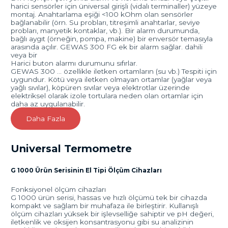
harici sensörler için üniversal girişli (vidalı terminaller) yüzeye
montaj. Anahtarlama eşiği <100 kOhm olan sensörler
bağlanabilir (örn. Su probları, titreşimli anahtarlar, seviye
probları, manyetik kontaklar, vb.). Bir alarm durumunda,
bağlı aygıt (örneğin, pompa, makine) bir enversör temasıyla
arasında açılır. GEWAS 300 FG ek bir alarm sağlar. dahili
veya bir
Harici buton alarmı durumunu sıfırlar.
GEWAS 300 … özellikle iletken ortamların (su vb.) Tespiti için
uygundur. Kötü veya iletken olmayan ortamlar (yağlar veya
yağlı sıvılar), köpüren sıvılar veya elektrotlar üzerinde
elektriksel olarak izole tortulara neden olan ortamlar için
daha az uygulanabilir.
Daha Fazla
Universal Termometre
G 1000 Ürün Serisinin El Tipi Ölçüm Cihazları
Fonksiyonel ölçüm cihazları
G 1000 ürün serisi, hassas ve hızlı ölçümü tek bir cihazda
kompakt ve sağlam bir muhafaza ile birleştirir. Kullanışlı
ölçüm cihazları yüksek bir işlevselliğe sahiptir ve pH değeri,
iletkenlik ve oksijen konsantrasyonu gibi su analizinin