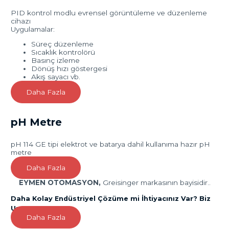
PID kontrol modlu evrensel görüntüleme ve düzenleme
cihazı
Uygulamalar:
Süreç düzenleme
Sıcaklık kontrolörü
Basınç izleme
Dönüş hızı göstergesi
Akış sayacı vb.
Daha Fazla
pH Metre
pH 114 GE tipi elektrot ve batarya dahil kullanıma hazır pH
metre
Daha Fazla
EYMEN OTOMASYON,
Greisinger markasının bayisidir..
Daha Kolay Endüstriyel Çözüme mi İhtiyacınız Var? Biz
Uzmanız!
Daha Fazla