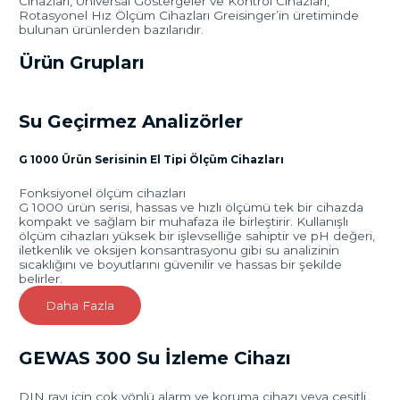
Cihazları, Universal Göstergeler ve Kontrol Cihazları,
Rotasyonel Hız Ölçüm Cihazları Greisinger’in üretiminde
bulunan ürünlerden bazılarıdır.
Ürün Grupları
Su Geçirmez Analizörler
G 1000 Ürün Serisinin El Tipi Ölçüm Cihazları
Fonksiyonel ölçüm cihazları
G 1000 ürün serisi, hassas ve hızlı ölçümü tek bir cihazda
kompakt ve sağlam bir muhafaza ile birleştirir. Kullanışlı
ölçüm cihazları yüksek bir işlevselliğe sahiptir ve pH değeri,
iletkenlik ve oksijen konsantrasyonu gibi su analizinin
sıcaklığını ve boyutlarını güvenilir ve hassas bir şekilde
belirler.
Daha Fazla
GEWAS 300 Su İzleme Cihazı
DIN rayı için çok yönlü alarm ve koruma cihazı veya çeşitli