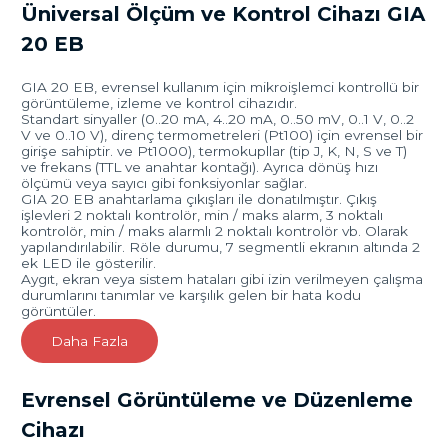
Üniversal Ölçüm ve Kontrol Cihazı GIA
20 EB
GIA 20 EB, evrensel kullanım için mikroişlemci kontrollü bir
görüntüleme, izleme ve kontrol cihazıdır.
Standart sinyaller (0..20 mA, 4..20 mA, 0..50 mV, 0..1 V, 0..2
V ve 0..10 V), direnç termometreleri (Pt100) için evrensel bir
girişe sahiptir. ve Pt1000), termokupllar (tip J, K, N, S ve T)
ve frekans (TTL ve anahtar kontağı). Ayrıca dönüş hızı
ölçümü veya sayıcı gibi fonksiyonlar sağlar.
GIA 20 EB anahtarlama çıkışları ile donatılmıştır. Çıkış
işlevleri 2 noktalı kontrolör, min / maks alarm, 3 noktalı
kontrolör, min / maks alarmlı 2 noktalı kontrolör vb. Olarak
yapılandırılabilir. Röle durumu, 7 segmentli ekranın altında 2
ek LED ile gösterilir.
Aygıt, ekran veya sistem hataları gibi izin verilmeyen çalışma
durumlarını tanımlar ve karşılık gelen bir hata kodu
görüntüler.
Daha Fazla
Evrensel Görüntüleme ve Düzenleme
Cihazı