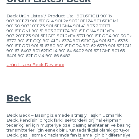
Beck Ürün Listesi / Product List 901.6111GL1 901.1x
903.10111Z1 901.6111GL4 901.2x 903.10111Z4 901.6111GM1
901.30 903.10111Z5 901.6111GM4 901.41 903.20111Z1
901.6111GN1 901.51 903.20111Z4 901.6111GN4 901.1xEx
903.20111Z5 901.6111GP1 901.2xEx 6371 901.6111GP4 901.30Ex
6372 901.6111GQ1 901.41Ex 6374 901.6111GQ4 901.51Ex 6375
901.6111GR1 901.61 6380 901.6111GR4 901.62 6379 901.6211GL1
901.63 6403 901.6211GL4 901.64 6402 901.6211GM1 901.65
6401 901.6211GM4 901.66 6482 …
Ürün Listesi Beck
Devamı »
Beck
Beck Beck – Basınç izlemede altmış yılı aşkın uzmanlık
Beck, kendisini birçok farklı sektördeki orijinal ekipman
tedarikçileri için müşteriye özel basınç anahtarları ve basınç
transmitterleri için esnek bir ürün tedarikçisi olarak görüyor.
Beck, gazlı ısıtma cihazlarında fan izleme için bir diferansiyel