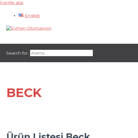
İçeriğe atla
English
Ana menü
Search for:
BECK
Ürün Listesi Beck