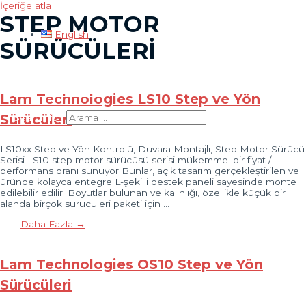
İçeriğe atla
STEP MOTOR
English
SÜRÜCÜLERI
Ana menü
Lam Technologies LS10 Step ve Yön
Sürücüleri
Search for:
LS10xx Step ve Yön Kontrolü, Duvara Montajlı, Step Motor Sürücü
Serisi LS10 step motor sürücüsü serisi mükemmel bir fiyat /
performans oranı sunuyor Bunlar, açık tasarım gerçekleştirilen ve
üründe kolayca entegre L-şekilli destek paneli sayesinde monte
edilebilir edilir. Boyutlar bulunan ve kalınlığı, özellikle küçük bir
alanda birçok sürücüleri paketi için …
Daha Fazla →
Lam Technologies OS10 Step ve Yön
Sürücüleri