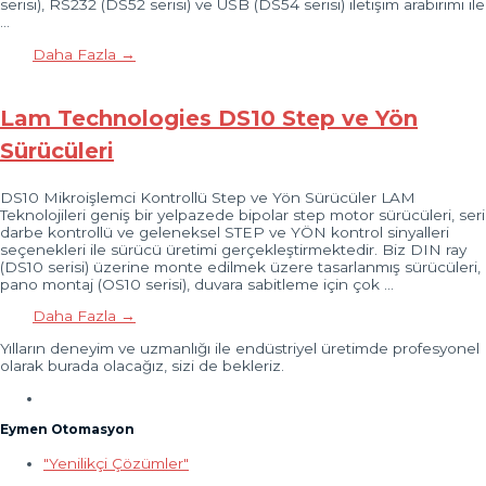
serisi), RS232 (DS52 serisi) ve USB (DS54 serisi) iletişim arabirimi ile
…
Daha Fazla →
Lam Technologies DS10 Step ve Yön
Sürücüleri
DS10 Mikroişlemci Kontrollü Step ve Yön Sürücüler LAM
Teknolojileri geniş bir yelpazede bipolar step motor sürücüleri, seri
darbe kontrollü ve geleneksel STEP ve YÖN kontrol sinyalleri
seçenekleri ile sürücü üretimi gerçekleştirmektedir. Biz DIN ray
(DS10 serisi) üzerine monte edilmek üzere tasarlanmış sürücüleri,
pano montaj (OS10 serisi), duvara sabitleme için çok …
Daha Fazla →
Yılların deneyim ve uzmanlığı ile endüstriyel üretimde profesyonel
olarak burada olacağız, sizi de bekleriz.
Eymen Otomasyon
"Yenilikçi Çözümler"