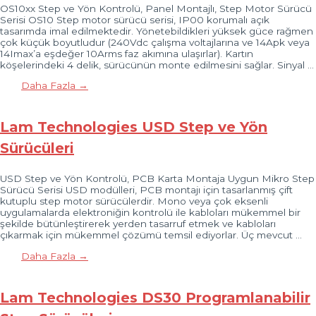
OS10xx Step ve Yön Kontrolü, Panel Montajlı, Step Motor Sürücü
Serisi OS10 Step motor sürücü serisi, IP00 korumalı açık
tasarımda imal edilmektedir. Yönetebildikleri yüksek güce rağmen
çok küçük boyutludur (240Vdc çalışma voltajlarına ve 14Apk veya
14Imax’a eşdeğer 10Arms faz akımına ulaşırlar). Kartın
köşelerindeki 4 delik, sürücünün monte edilmesini sağlar. Sinyal …
Daha Fazla →
Lam Technologies USD Step ve Yön
Sürücüleri
USD Step ve Yön Kontrolü, PCB Karta Montaja Uygun Mikro Step
Sürücü Serisi USD modülleri, PCB montajı için tasarlanmış çift
kutuplu step motor sürücülerdir. Mono veya çok eksenli
uygulamalarda elektroniğin kontrolü ile kabloları mükemmel bir
şekilde bütünleştirerek yerden tasarruf etmek ve kabloları
çıkarmak için mükemmel çözümü temsil ediyorlar. Üç mevcut …
Daha Fazla →
Lam Technologies DS30 Programlanabilir