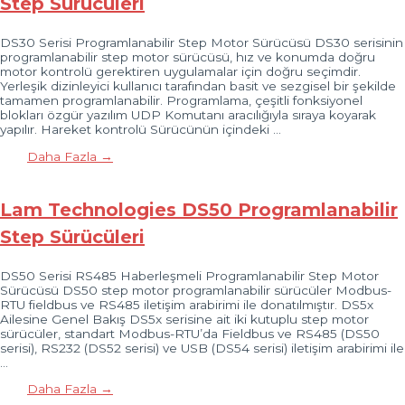
Step Sürücüleri
DS30 Serisi Programlanabilir Step Motor Sürücüsü DS30 serisinin
programlanabilir step motor sürücüsü, hız ve konumda doğru
motor kontrolü gerektiren uygulamalar için doğru seçimdir.
Yerleşik dizinleyici kullanıcı tarafından basit ve sezgisel bir şekilde
tamamen programlanabilir. Programlama, çeşitli fonksiyonel
blokları özgür yazılım UDP Komutanı aracılığıyla sıraya koyarak
yapılır. Hareket kontrolü Sürücünün içindeki …
Daha Fazla →
Lam Technologies DS50 Programlanabilir
Step Sürücüleri
DS50 Serisi RS485 Haberleşmeli Programlanabilir Step Motor
Sürücüsü DS50 step motor programlanabilir sürücüler Modbus-
RTU fieldbus ve RS485 iletişim arabirimi ile donatılmıştır. DS5x
Ailesine Genel Bakış DS5x serisine ait iki kutuplu step motor
sürücüler, standart Modbus-RTU’da Fieldbus ve RS485 (DS50
serisi), RS232 (DS52 serisi) ve USB (DS54 serisi) iletişim arabirimi ile
…
Daha Fazla →