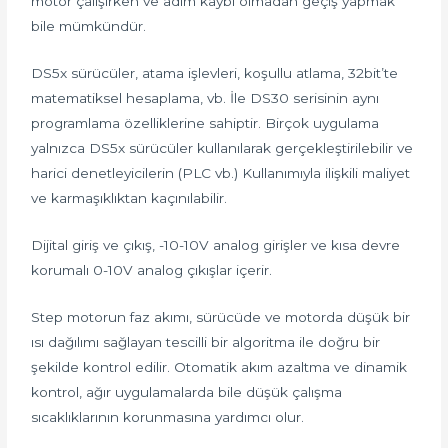
motor çalışırken ve adım kaybı olmadan geçiş yapmak
bile mümkündür.
DS5x sürücüler, atama işlevleri, koşullu atlama, 32bit’te
matematiksel hesaplama, vb. İle DS30 serisinin aynı
programlama özelliklerine sahiptir. Birçok uygulama
yalnızca DS5x sürücüler kullanılarak gerçekleştirilebilir ve
harici denetleyicilerin (PLC vb.) Kullanımıyla ilişkili maliyet
ve karmaşıklıktan kaçınılabilir.
Dijital giriş ve çıkış, -10-10V analog girişler ve kısa devre
korumalı 0-10V analog çıkışlar içerir.
Step motorun faz akımı, sürücüde ve motorda düşük bir
ısı dağılımı sağlayan tescilli bir algoritma ile doğru bir
şekilde kontrol edilir. Otomatik akım azaltma ve dinamik
kontrol, ağır uygulamalarda bile düşük çalışma
sıcaklıklarının korunmasına yardımcı olur.