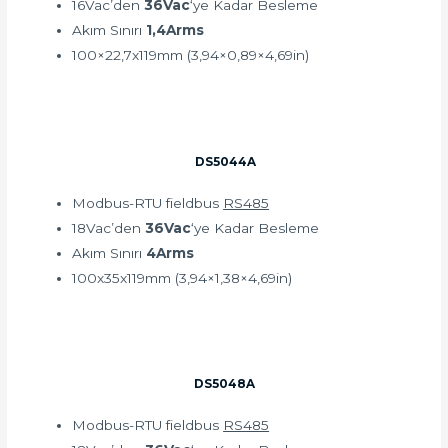
16Vac’den
36Vac
‘ye Kadar Besleme
Akım Sınırı
1,4Arms
100×22,7x119mm (3,94×0,89×4,69in)
DS5044A
Modbus-RTU fieldbus
RS485
18Vac’den
36Vac
‘ye Kadar Besleme
Akım Sınırı
4Arms
100x35x119mm (3,94×1,38×4,69in)
DS5048A
Modbus-RTU fieldbus
RS485