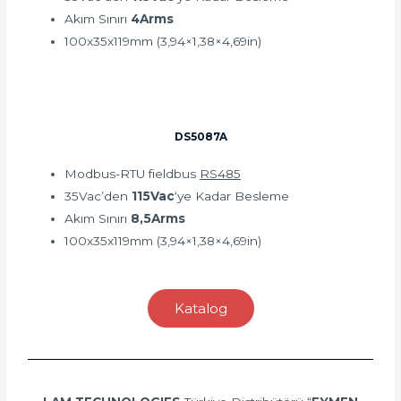
Akım Sınırı
4Arms
100x35x119mm (3,94×1,38×4,69in)
DS5087A
Modbus-RTU fieldbus
RS485
35Vac’den
115Vac
‘ye Kadar Besleme
Akım Sınırı
8,5Arms
100x35x119mm (3,94×1,38×4,69in)
Katalog