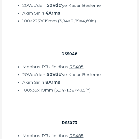
20Vdc’den
50Vdc
‘ye Kadar Besleme
Akım Sınırı
4Arms
100×22,7x119mm (3,94×0,89×4,69in)
DS5048
Modbus-RTU fieldbus
RS485
20Vdc’den
50Vdc
‘ye Kadar Besleme
Akım Sınırı
8Arms
100x35x119mm (3,94×1,38×4,69in)
DS5073
Modbus-RTU fieldbus
RS485