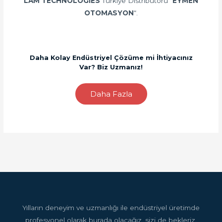
LAM TECHNOLOGIES
Türkiye Distribütörü “
EYMEN
OTOMASYON
“.
Daha Kolay Endüstriyel Çözüme mi İhtiyacınız
Var? Biz Uzmanız!
Daha Fazla
Yılların deneyim ve uzmanlığı ile endüstriyel üretimde
profesyonel olarak burada olacağız, sizi de bekleriz.