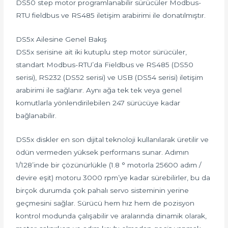
DS50 step motor programlanabilir sürücüler Modbus-
RTU fieldbus ve RS485 iletişim arabirimi ile donatılmıştır.
DS5x Ailesine Genel Bakış
DS5x serisine ait iki kutuplu step motor sürücüler,
standart Modbus-RTU’da Fieldbus ve RS485 (DS50
serisi), RS232 (DS52 serisi) ve USB (DS54 serisi) iletişim
arabirimi ile sağlanır. Aynı ağa tek tek veya genel
komutlarla yönlendirilebilen 247 sürücüye kadar
bağlanabilir.
DS5x diskler en son dijital teknoloji kullanılarak üretilir ve
ödün vermeden yüksek performans sunar. Adımın
1/128’inde bir çözünürlükle (1.8 ° motorla 25600 adım /
devire eşit) motoru 3000 rpm’ye kadar sürebilirler, bu da
birçok durumda çok pahalı servo sisteminin yerine
geçmesini sağlar. Sürücü hem hız hem de pozisyon
kontrol modunda çalışabilir ve aralarında dinamik olarak,