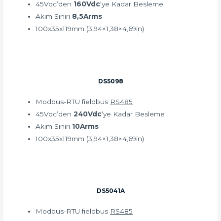
45Vdc’den
160Vdc
‘ye Kadar Besleme
Akım Sınırı
8,5Arms
100x35x119mm (3,94×1,38×4,69in)
DS5098
Modbus-RTU fieldbus
RS485
45Vdc’den
240Vdc
‘ye Kadar Besleme
Akım Sınırı
10Arms
100x35x119mm (3,94×1,38×4,69in)
DS5041A
Modbus-RTU fieldbus
RS485