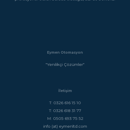
Eymen Otomasyon
"Yenilikçi Çözümler"
İletişim
T: 0326 616 15 10
T: 0326 618 31 77
M: 0505 693 75 52
info (at) eymenltd.com