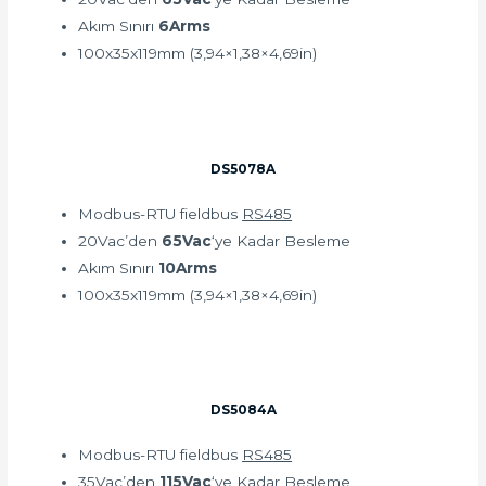
Akım Sınırı
6Arms
100x35x119mm (3,94×1,38×4,69in)
DS5078A
Modbus-RTU fieldbus
RS485
20Vac’den
65Vac
‘ye Kadar Besleme
Akım Sınırı
10Arms
100x35x119mm (3,94×1,38×4,69in)
DS5084A
Modbus-RTU fieldbus
RS485
35Vac’den
115Vac
‘ye Kadar Besleme