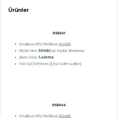
Ürünler
DS5041
Modbus-RTU fieldbus
RS485
18Vdc’den
50Vdc
‘ye Kadar Besleme
Akım Sınırı
1,4Arms
100×22,7x119mm (3,94×0,89×4,69in)
DS5044
Modbus-RTU fieldbus
RS485