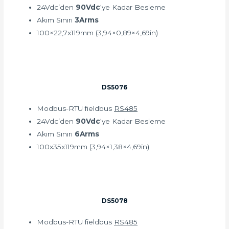
24Vdc’den
90Vdc
‘ye Kadar Besleme
Akım Sınırı
3Arms
100×22,7x119mm (3,94×0,89×4,69in)
DS5076
Modbus-RTU fieldbus
RS485
24Vdc’den
90Vdc
‘ye Kadar Besleme
Akım Sınırı
6Arms
100x35x119mm (3,94×1,38×4,69in)
DS5078
Modbus-RTU fieldbus
RS485