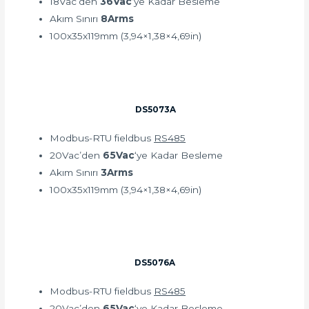
18Vac’den
36Vac
‘ye Kadar Besleme
Akım Sınırı
8Arms
100x35x119mm (3,94×1,38×4,69in)
DS5073A
Modbus-RTU fieldbus
RS485
20Vac’den
65Vac
‘ye Kadar Besleme
Akım Sınırı
3Arms
100x35x119mm (3,94×1,38×4,69in)
DS5076A
Modbus-RTU fieldbus
RS485
20Vac’den
65Vac
‘ye Kadar Besleme