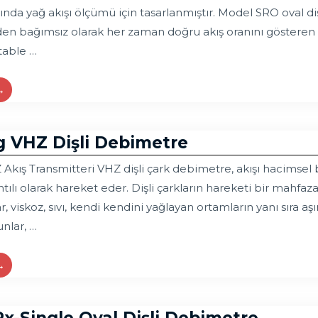
ında yağ akışı ölçümü için tasarlanmıştır. Model SRO oval dişl
nden bağımsız olarak her zaman doğru akış oranını gösteren 
table …
→
 VHZ Dişli Debimetre
ış Transmitteri VHZ dişli çark debimetre, akışı hacimsel bir
antılı olarak hareket eder. Dişli çarkların hareketi bir mahf
ar, viskoz, sıvı, kendi kendini yağlayan ortamların yanı sıra a
nlar, …
→