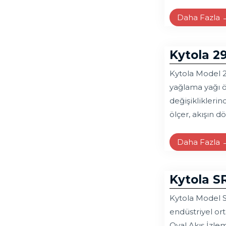
Daha Fazla 
Kytola 2
Kytola Model 2
yağlama yağı öl
değişikliklerin
ölçer, akışın 
Daha Fazla 
Kytola SR
Kytola Model S
endüstriyel ort
Oval Akış İzle