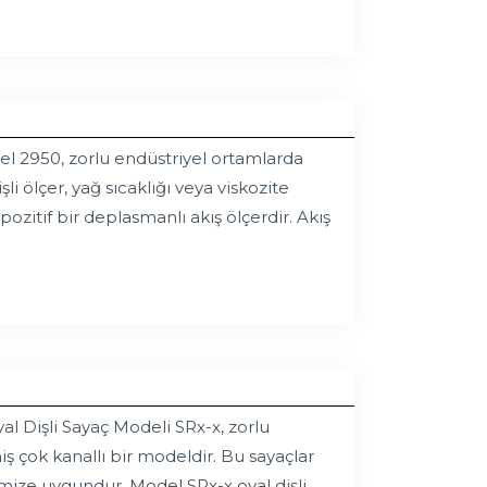
l 2950, zorlu endüstriyel ortamlarda
li ölçer, yağ sıcaklığı veya viskozite
zitif bir deplasmanlı akış ölçerdir. Akış
l Dişli Sayaç Modeli SRx-x, zorlu
ş çok kanallı bir modeldir. Bu sayaçlar
mize uygundur. Model SRx-x oval dişli