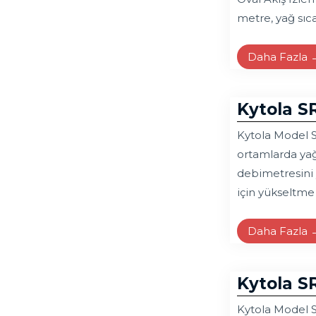
metre, yağ sıca
Daha Fazla 
Kytola S
Kytola Model S
ortamlarda yağ
debimetresini 
için yükseltme 
Daha Fazla 
Kytola S
Kytola Model S