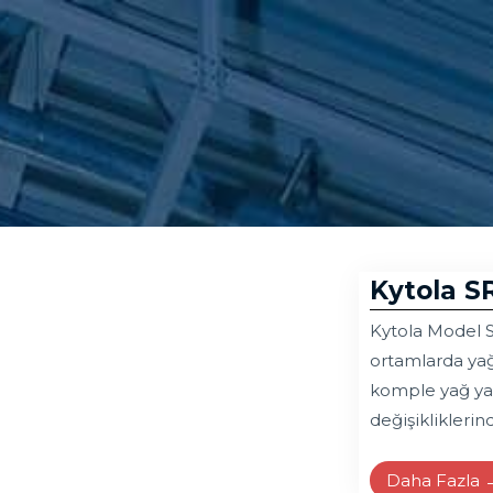
Kytola S
Kytola Model S
ortamlarda yağl
komple yağ yağ
değişiklikleri
Daha Fazla 