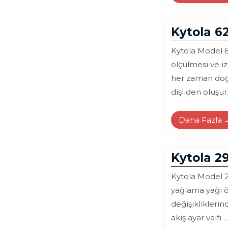
Kytola 6
Kytola Model 62
ölçülmesi ve iz
her zaman doğru
dişliden oluşur
Daha Fazla 
Kytola 29
Kytola Model 2
yağlama yağı öl
değişikliklerin
akış ayar valfi 