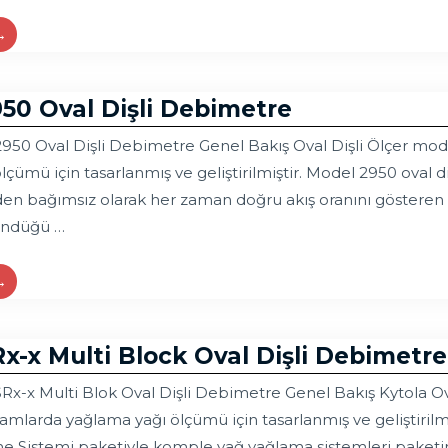
→
950 Oval Dişli Debimetre
950 Oval Dişli Debimetre Genel Bakış Oval Dişli Ölçer mode
çümü için tasarlanmış ve geliştirilmiştir. Model 2950 oval diş
den bağımsız olarak her zaman doğru akış oranını gösteren po
döndüğü …
→
x-x Multi Block Oval Dişli Debimetre
Rx-x Multi Blok Oval Dişli Debimetre Genel Bakış Kytola Ova
amlarda yağlama yağı ölçümü için tasarlanmış ve geliştirilmi
me Sistemi paketiyle komple yağ yağlama sistemleri paketi