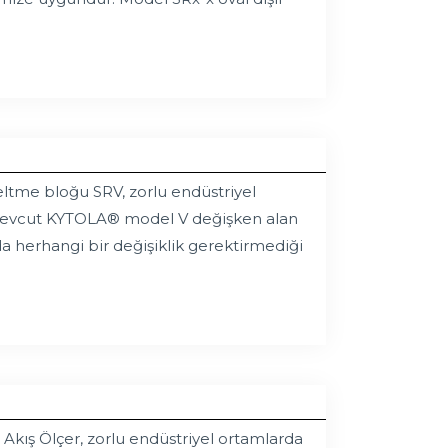
ltme bloğu SRV, zorlu endüstriyel
V, mevcut KYTOLA® model V değişken alan
a herhangi bir değişiklik gerektirmediği
kış Ölçer, zorlu endüstriyel ortamlarda