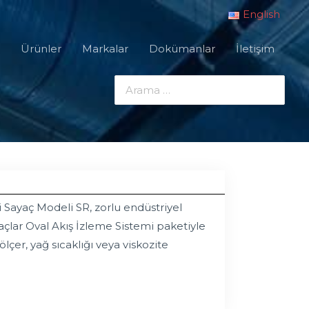
English
Ürünler
Markalar
Dokümanlar
İletişim
 Sayaç Modeli SR, zorlu endüstriyel
açlar Oval Akış İzleme Sistemi paketiyle
çer, yağ sıcaklığı veya viskozite