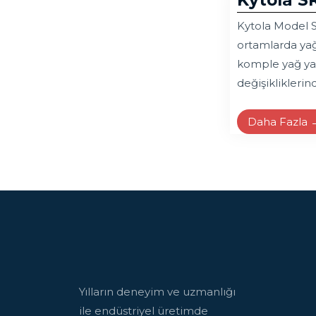
Kytola S
Kytola Model S
ortamlarda yağl
komple yağ yağ
değişiklikleri
Daha Fazla 
Yılların deneyim ve uzmanlığı
ile endüstriyel üretimde