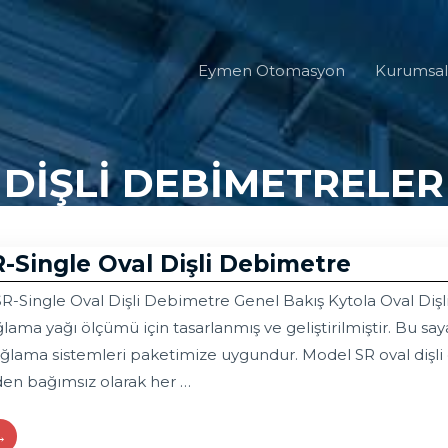
Eymen Otomasyon
Kurumsal
DIŞLI DEBIMETRELER
R-Single Oval Dişli Debimetre
R-Single Oval Dişli Debimetre Genel Bakış Kytola Oval Dişli
ama yağı ölçümü için tasarlanmış ve geliştirilmiştir. Bu say
lama sistemleri paketimize uygundur. Model SR oval dişli öl
nden bağımsız olarak her …
→