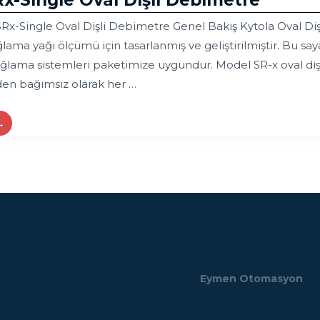
Rx-Single Oval Dişli Debimetre
Rx-Single Oval Dişli Debimetre Genel Bakış Kytola Oval Dişl
ama yağı ölçümü için tasarlanmış ve geliştirilmiştir. Bu say
lama sistemleri paketimize uygundur. Model SR-x oval dişli 
nden bağımsız olarak her …
→
Eymen Otomasyon