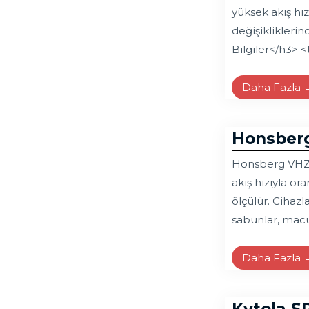
yüksek akış hız
değişiklikleri
Bilgiler</h3> <
Daha Fazla 
Honsberg
Honsberg VHZ Ak
akış hızıyla or
ölçülür. Cihazl
sabunlar, macu
Daha Fazla 