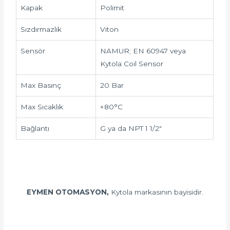
Kapak
Polimit
Sızdırmazlık
Viton
Sensör
NAMUR; EN 60947 veya
Kytola Coil Sensor
Max Basınç
20 Bar
Max Sıcaklık
+80°C
Bağlantı
G ya da NPT 1 1/2″
EYMEN OTOMASYON,
Kytola markasının bayisidir.