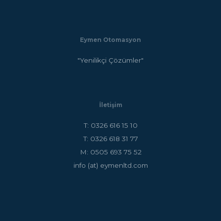
Eymen Otomasyon
"Yenilikçi Çözümler"
İletişim
T: 0326 616 15 10
T: 0326 618 31 77
M: 0505 693 75 52
info (at) eymenltd.com