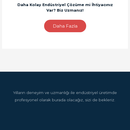
Daha Kolay Endüstriyel Çözüme mi İhtiyacınız
Var? Biz Uzmanız!
Daha Fazla
Yılların deneyim ve uzmanlığı ile endüstriyel üretimde
profesyonel olarak burada olacağız, sizi de bekleriz.