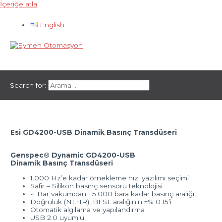
İçeriğe atla
English
Ana menü
Search for:
Esi GD4200-USB Dinamik Basınç Transdüseri
Genspec® Dynamic GD4200-USB
Dinamik Basınç Transdüseri
1.000 Hz’e kadar örnekleme hızı yazılımı seçimi
Safir – Silikon basınç sensörü teknolojisi
-1 Bar vakumdan +5.000 bara kadar basınç aralığı.
Doğruluk (NLHR), BFSL aralığının ±% 0.15’i
Otomatik algılama ve yapılandırma
USB 2.0 uyumlu