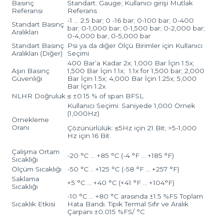
Basınç
Standart: Gauge; Kullanıcı girişi Mutlak
Referansı
Referans
-1 … 2.5 bar; 0 -16 bar; 0-100 bar; 0-400
Standart Basınç
bar; 0-1,000 bar; 0-1,500 bar; 0-2,000 bar;
Aralıkları
0-4,000 bar, 0-5,000 bar
Standart Basınç
Psi ya da diğer Ölçü Birimler için Kullanıcı
Aralıkları (Diğer)
Seçimi
400 Bar’a Kadar 2x; 1,000 Bar İçin 1.5x;
Aşırı Basınç
1,500 Bar İçin 1.1x; 1.1x for 1,500 bar; 2,000
Güvenliği
Bar İçin 1.5x; 4,000 Bar İçin 1.25x; 5,000
Bar İçin 1.2x
NLHR Doğruluk
≤ ±0.15 % of span BFSL
Kullanıcı Seçimi: Saniyede 1,000 Örnek
(1,000Hz)
Örnekleme
Oranı
Çözünürlülük: ≤5Hz için 21 Bit; >5-1,000
Hz için 16 Bit
Çalışma Ortam
-20 °C … +85 °C (-4 °F … +185 °F)
Sıcaklığı
Ölçüm Sıcaklığı
-50 °C .. +125 °C (-58 °F … +257 °F)
Saklama
+5 °C … +40 °C (+41 °F … +104°F)
Sıcaklığı
-10 °C … +80 °C arasında ±1.5 %FS Toplam
Sıcaklık Etkisi
Hata Bandı. Tipik Termal Sıfır ve Aralık
Çarpanı ±0.015 %FS/ °C