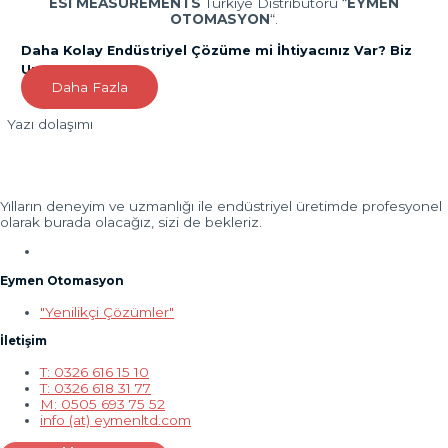
ESI MEASUREMENTS
Türkiye Distribütörü “
EYMEN
OTOMASYON
“.
Daha Kolay Endüstriyel Çözüme mi İhtiyacınız Var? Biz
Uzmanız!
Daha Fazla
Yazı dolaşımı
Yılların deneyim ve uzmanlığı ile endüstriyel üretimde profesyonel
olarak burada olacağız, sizi de bekleriz.
Eymen Otomasyon
"Yenilikçi Çözümler"
İletişim
T: 0326 616 15 10
T: 0326 618 31 77
M: 0505 693 75 52
info (at) eymenltd.com