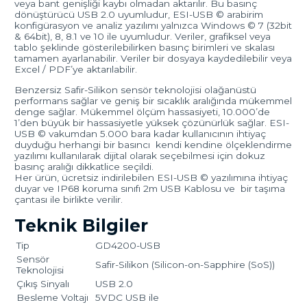
veya bant genişliği kaybı olmadan aktarılır. Bu basınç
dönüştürücü USB 2.0 uyumludur, ESI-USB © arabirim
konfigürasyon ve analiz yazılımı yalnızca Windows © 7 (32bit
& 64bit), 8, 8.1 ve 10 ile uyumludur. Veriler, grafiksel veya
tablo şeklinde gösterilebilirken basınç birimleri ve skalası
tamamen ayarlanabilir. Veriler bir dosyaya kaydedilebilir veya
Excel / PDF’ye aktarılabilir.
Benzersiz Safir-Silikon sensör teknolojisi olağanüstü
performans sağlar ve geniş bir sıcaklık aralığında mükemmel
denge sağlar. Mükemmel ölçüm hassasiyeti, 10.000’de
1’den büyük bir hassasiyetle yüksek çözünürlük sağlar. ESI-
USB © vakumdan 5.000 bara kadar kullanıcının ihtiyaç
duyduğu herhangi bir basıncı kendi kendine ölçeklendirme
yazılımı kullanılarak dijital olarak seçebilmesi için dokuz
basınç aralığı dikkatlice seçildi.
Her ürün, ücretsiz indirilebilen ESI-USB © yazılımına ihtiyaç
duyar ve IP68 koruma sınıfı 2m USB Kablosu ve bir taşıma
çantası ile birlikte verilir.
Teknik Bilgiler
Tip
GD4200-USB
Sensör
Safir-Silikon (Silicon-on-Sapphire (SoS))
Teknolojisi
Çıkış Sinyalı
USB 2.0
Besleme Voltajı
5VDC USB ile