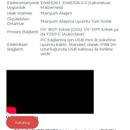
Elektromanyetik
EN61326-1, EN61326-2-3 (Laboratuar
Uygunluk
Malzemesi)
Islak Kısımlar
Titanyum Alaşım
Ölçülebilen
Titanyum Alaşıma uyumlu Tüm Sıvılar
Ortamlar
1/4“ BSP Erkek (G1/4); 1/4“ NPT Erkek ya
Proses Bağlantı
da F250-C (Autoclave)
PC bağlantısı için USB mini B soketine
Elektriksel
uyumlu kablo. Standart olarak IP68 2m
Bağlantı
uzunluğunda USB kablosu ile birlikte
verilir
Ürün Katalogları
Katalog