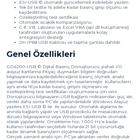
ESI-USB © otomatik güncellemeli indirilebilir yazılım
Tek bir testte 16 adete kadar basınç girişi ölçümü ve
kaydedilmesi
Özelleştirilmiş test sertifikası
Otomatik sıcaklık kompanzasyonu
C #, VB, Labview ve Excel VBA (api dll kütüphanesi)
tarafından oluşturulan uygulamalarla kolay
entegrasyon desteği
2m IP68 USB Kablosu ve taşıma çantası dahildir.
Genel Özellikleri
GD4200-USB © Dijital Basınç Dönüştürücü, pahalı I/O
arayüz kartlarına ihtiyaç duymadan bilgileri doğrudan
bilgisayarınıza kaydedebileceğiniz basınç ölçmek, analiz
yapmak ve data kaydetmek için tasarlanmıştır. Kullanıcıların
aynı anda 16’ya kadar basınç girişini ölçmesini ve
özelleştirilmiş test sertifikaları oluşturmasına izin verir.
Dönüştürücü bilgisayarın USB bağlantı noktasından güç alır,
veriler daha sonra PC’de yapılandırılabilir Windows Arayüz
yazılımı ESI-USB © ile ile sunulur. Otomatik algılama ile
anında bağlantı yapılır ve USB protokolü ile masaüstünüz,
dizüstü bilgisayarınız veya Windows tabletinizle otomatik
olarak yapılandırılır. Örnekleme hızı, 1.000 Hz’e kadar
kullanıcı tarafından seçilebilir hızlarda 21 bit çözünürlüğe
kadar dinamik basınçların ölçülmesini sağlar.
Gerçek zamanlı analiz için, PC’ye aktarılan veriler doğruluk