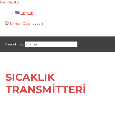
İçeriğe atla
English
Ana menü
Search for:
SICAKLIK
TRANSMITTERI