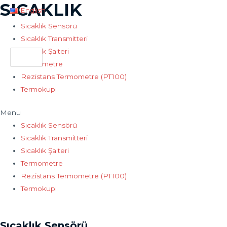
SICAKLIK
İçeriğe
English
atla
Sıcaklık Sensörü
Ana
Sıcaklık Transmitteri
men
Sıcaklık Şalteri
Search
for:
Termometre
Rezistans Termometre (PT100)
Termokupl
Menu
Sıcaklık Sensörü
Sıcaklık Transmitteri
Sıcaklık Şalteri
Termometre
Rezistans Termometre (PT100)
Termokupl
Sıcaklık Sensörü