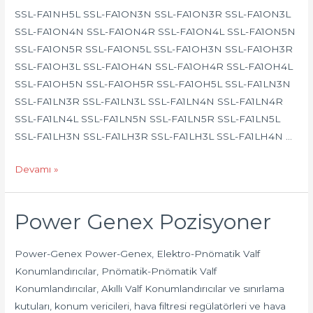
SSL-FA1NH5L SSL-FA1ON3N SSL-FA1ON3R SSL-FA1ON3L
SSL-FA1ON4N SSL-FA1ON4R SSL-FA1ON4L SSL-FA1ON5N
SSL-FA1ON5R SSL-FA1ON5L SSL-FA1OH3N SSL-FA1OH3R
SSL-FA1OH3L SSL-FA1OH4N SSL-FA1OH4R SSL-FA1OH4L
SSL-FA1OH5N SSL-FA1OH5R SSL-FA1OH5L SSL-FA1LN3N
SSL-FA1LN3R SSL-FA1LN3L SSL-FA1LN4N SSL-FA1LN4R
SSL-FA1LN4L SSL-FA1LN5N SSL-FA1LN5R SSL-FA1LN5L
SSL-FA1LH3N SSL-FA1LH3R SSL-FA1LH3L SSL-FA1LH4N …
Ürün
Devamı »
Listesi
Power
Power Genex Pozisyoner
Genex
Power-Genex Power-Genex, Elektro-Pnömatik Valf
Konumlandırıcılar, Pnömatik-Pnömatik Valf
Konumlandırıcılar, Akıllı Valf Konumlandırıcılar ve sınırlama
kutuları, konum vericileri, hava filtresi regülatörleri ve hava