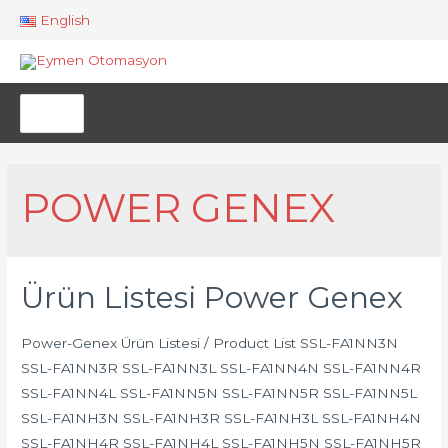
İçeriğe
English
atla
Ana
men
Search
for:
POWER GENEX
Ürün Listesi Power Genex
Power-Genex Ürün Listesi / Product List SSL-FA1NN3N
SSL-FA1NN3R SSL-FA1NN3L SSL-FA1NN4N SSL-FA1NN4R
SSL-FA1NN4L SSL-FA1NN5N SSL-FA1NN5R SSL-FA1NN5L
SSL-FA1NH3N SSL-FA1NH3R SSL-FA1NH3L SSL-FA1NH4N
SSL-FA1NH4R SSL-FA1NH4L SSL-FA1NH5N SSL-FA1NH5R