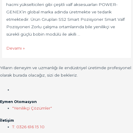
hacmi yükselticileri gibi çeşitli valf aksesuarları POWER-
GENEX’in global marka adında üretmekte ve tedarik
etmektedir. Ürün Grupları SS2 Smart Pozisyoner Smart Valf
Pozisyoneri Zorlu çalışma ortamlarında bile yenilikçi ve
sürekli güçlü bobin modülü ile akıllı …
Power
Devamı »
Genex
Pozisyoner
Yılların deneyim ve uzmanlığı ile endüstriyel üretimde profesyonel
olarak burada olacağız, sizi de bekleriz.
Eymen Otomasyon
"Yenilikçi Çözümler"
İletişim
T: 0326 616 15 10