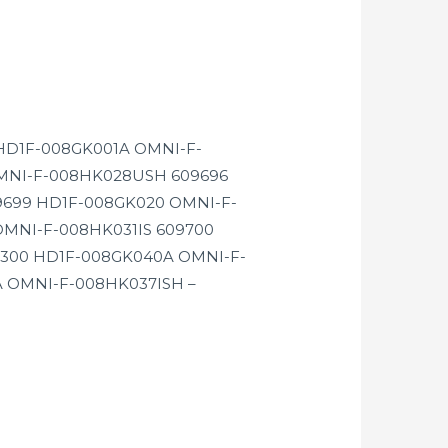
9 HD1F-008GK001A OMNI-F-
MNI-F-008HK028USH 609696
9699 HD1F-008GK020 OMNI-F-
MNI-F-008HK031IS 609700
1300 HD1F-008GK040A OMNI-F-
A OMNI-F-008HK037ISH –