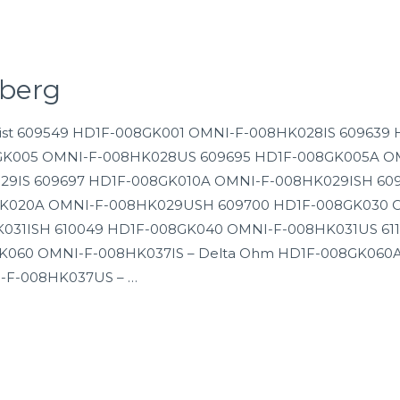
sberg
t List 609549 HD1F-008GK001 OMNI-F-008HK028IS 60963
GK005 OMNI-F-008HK028US 609695 HD1F-008GK005A O
29IS 609697 HD1F-008GK010A OMNI-F-008HK029ISH 60
K020A OMNI-F-008HK029USH 609700 HD1F-008GK030 O
031ISH 610049 HD1F-008GK040 OMNI-F-008HK031US 61
K060 OMNI-F-008HK037IS – Delta Ohm HD1F-008GK060
I-F-008HK037US – …