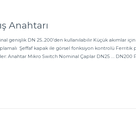
ş Anahtarı
 genişlik DN 25..200’den kullanılabilir Küçük akımlar için
amalı Şeffaf kapak ile görsel fonksiyon kontrolü Ferritik p
giler: Anahtar Mikro Switch Nominal Çaplar DN25 … DN200 Pro