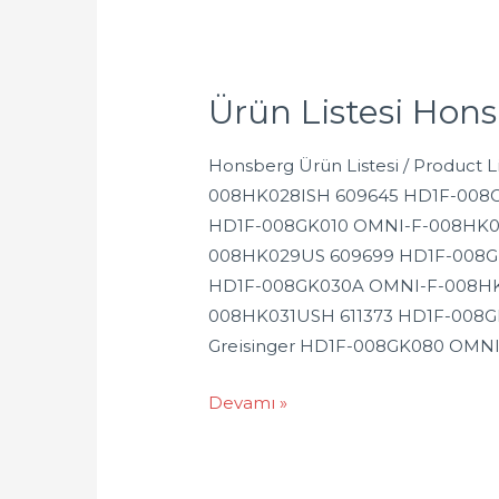
Ürün Listesi Hon
Honsberg Ürün Listesi / Produc
008HK028ISH 609645 HD1F-008
HD1F-008GK010 OMNI-F-008HK0
008HK029US 609699 HD1F-008G
HD1F-008GK030A OMNI-F-008HK
008HK031USH 611373 HD1F-008G
Greisinger HD1F-008GK080 OMN
Devamı »