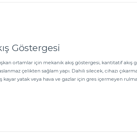
ış Göstergesi
n ortamlar için mekanik akış göstergesi, kantitatif akış gös
 paslanmaz çelikten sağlam yapı. Dahili silecek, cihazı çık
mış kayar yatak veya hava ve gazlar için gres içermeyen rulma