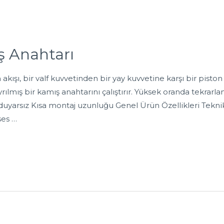
ş Anahtarı
şı, bir valf kuvvetinden bir yay kuvvetine karşı bir piston 
yrılmış bir kamış anahtarını çalıştırır. Yüksek oranda tekrarl
 duyarsız Kısa montaj uzunluğu Genel Ürün Özellikleri Tekni
es …