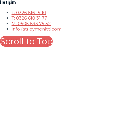
İletişim
T: 0326 616 15 10
T: 0326 618 31 77
M: 0505 693 75 52
info (at) eymenltd.com
Scroll to Top