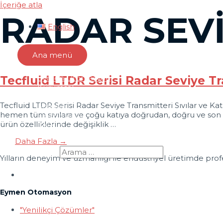
İçeriğe atla
RADAR SEVI
English
Ana menü
Eymen Otomasyon
Tecfluid LTDR Serisi Radar Seviye T
Kurumsal
Ürünler
Tecfluid LTDR Serisi Radar Seviye Transmitteri Sıvılar ve Kat
Markalar
hemen tüm sıvılara ve çoğu katıya doğrudan, doğru ve son de
Dokümanlar
ürün özelliklerinde değişiklik …
İletişim
Daha Fazla →
Search for:
Yılların deneyim ve uzmanlığı ile endüstriyel üretimde profe
Eymen Otomasyon
"Yenilikçi Çözümler"