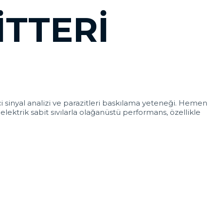
TTERI
kçi sinyal analizi ve parazitleri baskılama yeteneği. Hemen
ektrik sabit sıvılarla olağanüstü performans, özellikle