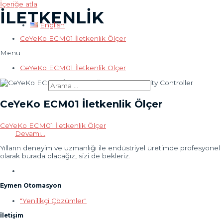
İçeriğe atla
İLETKENLİK
English
CeYeKo ECM01 İletkenlik Ölçer
Menu
Ana menü
CeYeKo ECM01 İletkenlik Ölçer
Search for:
CeYeKo ECM01 İletkenlik Ölçer
CeYeKo ECM01 İletkenlik Ölçer
Devamı...
Yılların deneyim ve uzmanlığı ile endüstriyel üretimde profesyonel
olarak burada olacağız, sizi de bekleriz.
Eymen Otomasyon
"Yenilikçi Çözümler"
İletişim