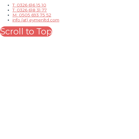
T: 0326 616 15 10
T: 0326 618 31 77
M: 0505 693 75 52
info (at) eymenltd.com
Scroll to Top