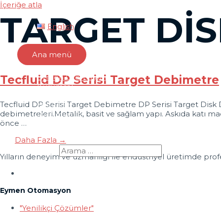
İçeriğe atla
TARGET DI
English
Ana menü
Eymen Otomasyon
Tecfluid DP Serisi Target Debimetre
Kurumsal
Ürünler
Tecfluid DP Serisi Target Debimetre DP Serisi Target Disk Deb
Markalar
debimetreleri.Metalik, basit ve sağlam yapı. Askıda katı ma
Dokümanlar
önce …
İletişim
Daha Fazla →
Search for:
Yılların deneyim ve uzmanlığı ile endüstriyel üretimde profe
Eymen Otomasyon
"Yenilikçi Çözümler"