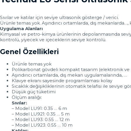
Sıvılar ve katılar için seviye ultrasonik gösterge / verici.
Ürünle temas yok. Aşındırıcı ortamlarda, dış mekanlarda…, 
Uygulama Alanları
Kimyasal ve petro-kimya ürünlerinin depolanmasında seviye g
kontrolü, yiyecek ve içeceklerin seviye kontrolü.
Genel Özellikleri
Ürünle temas yok
Polikarbonat gövdeli kompakt tasarım (elektronik ve
Aşındırıcı ortamlarda, dış mekan uygulamalarında, …
Klavye ekranı sayesinde programlaması kolay
Sıcaklık değişikliklerinin otomatik telafisi ile seviye gö
Düşük güç tüketimi
Ölçüm aralığı:
Sıvılar:
– Model LU91: 0.35 … 6 m
– Model LU921: 0.35 … 5 m
– Model LU93: 0.55 … 12 m
– Model LU923: 0.55 … 10 m
Katılar: