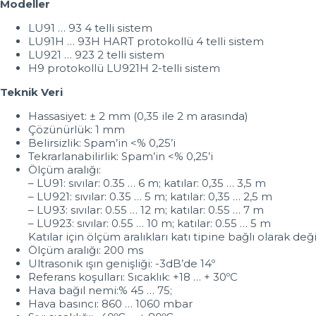
Modeller
LU91 … 93 4 telli sistem
LU91H … 93H HART protokollü 4 telli sistem
LU921 … 923 2 telli sistem
H9 protokollü LU921H 2-telli sistem
Teknik Veri
Hassasiyet: ± 2 mm (0,35 ile 2 m arasında)
Çözünürlük: 1 mm
Belirsizlik: Spam’in <% 0,25’i
Tekrarlanabilirlik: Spam’in <% 0,25’i
Ölçüm aralığı:
– LU91: sıvılar: 0.35 … 6 m; katılar: 0,35 … 3,5 m
– LU921: sıvılar: 0.35 … 5 m; katılar: 0,35 … 2,5 m
– LU93: sıvılar: 0.55 … 12 m; katılar: 0.55 … 7 m
– LU923: sıvılar: 0.55 … 10 m; katılar: 0.55 … 5 m
Katılar için ölçüm aralıkları katı tipine bağlı olarak deği
Ölçüm aralığı: 200 ms
Ultrasonik ışın genişliği: -3dB’de 14º
Referans koşulları: Sıcaklık: +18 … + 30ºC
Hava bağıl nemi:% 45 … 75;
Hava basıncı: 860 … 1060 mbar