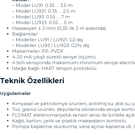
– Model LU91: 0.35 … 3.5 m
– Model LU921: 0.35 … 2.5 m
– Model LU93: 0.55 … 7 m
– Model LU923: 0.55 … 5 m
Hassasiyet: ± 2 mm (0,35 ile 2 m arasında)
Bağlantılar:
– Modeller LU91 / LU921: G2 diş
– Modeller LU93 / LU923: G2½ diş
Malzemeler: PP, PVDF
4-20 mA çıkışlı sürekli seviye ölçümü
4 telli versiyonda maksimum-minimum seviye alarmla
İsteğe bağlı: HART iletişim protokolü
Teknik Özellikleri
Uygulamalar
Kimyasal ve petrokimya ürünleri, arıtılmış su, atık su
Toz, granül ürünler, depolama silolarında seviye kontr
FLOMAT elektromanyetik sensör serisi ile birlikte açık
Kağıt, karton, çelik ve plastik makaraların kontrolü
Pompa başlatma-durdurma, vana açma-kapama vb. İşle