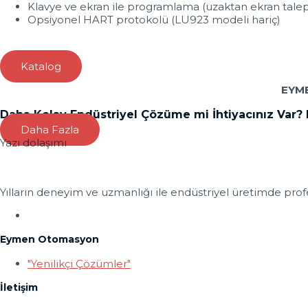
Klavye ve ekran ile programlama (uzaktan ekran talep
Opsiyonel HART protokolü (LU923 modeli hariç)
Katalog
EYM
Daha Kolay Endüstriyel Çözüme mi İhtiyacınız Var?
Daha Fazla
Yazı dolaşımı
Yılların deneyim ve uzmanlığı ile endüstriyel üretimde profe
Eymen Otomasyon
"Yenilikçi Çözümler"
İletişim