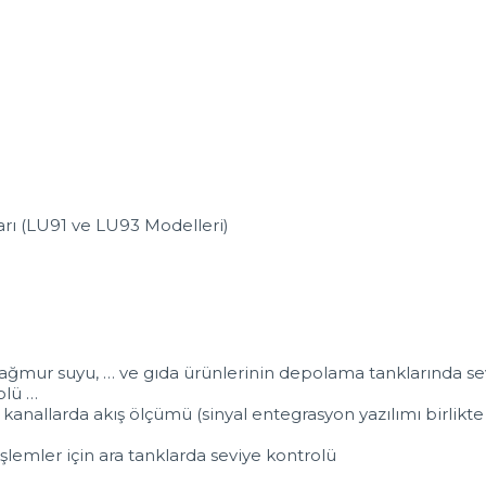
rı (LU91 ve LU93 Modelleri)
, yağmur suyu, … ve gıda ürünlerinin depolama tanklarında s
olü …
 kanallarda akış ölçümü (sinyal entegrasyon yazılımı birlikte
mler için ara tanklarda seviye kontrolü