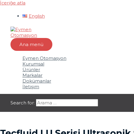
İçeriğe atla
English
Ana menü
Eymen Otomasyon
Kurumsal
Ürünler
Markalar
Dokümanlar
İletişim
Search for:
Tecfluid LU Serisi Ultrasonik