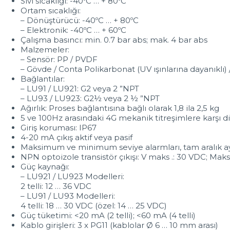
Sıvı sıcaklığı: -40ºC … + 80ºC
Ortam sıcaklığı:
– Dönüştürücü: -40ºC … + 80ºC
– Elektronik: -40ºC … + 60ºC
Çalışma basıncı: min. 0.7 bar abs; mak. 4 bar abs
Malzemeler:
– Sensör: PP / PVDF
– Gövde / Conta Polikarbonat (UV ışınlarına dayanıklı)
Bağlantılar:
– LU91 / LU921: G2 veya 2 ”NPT
– LU93 / LU923: G2½ veya 2 ½ ”NPT
Ağırlık: Proses bağlantısına bağlı olarak 1,8 ila 2,5 kg
5 ve 100Hz arasındaki 4G mekanik titreşimlere karşı d
Giriş koruması: IP67
4-20 mA çıkış aktif veya pasif
Maksimum ve minimum seviye alarmları, tam aralık ayar
NPN optoizole transistör çıkışı: V maks .: 30 VDC; Mak
Güç kaynağı:
– LU921 / LU923 Modelleri:
2 telli: 12 … 36 VDC
– LU91 / LU93 Modelleri:
4 telli: 18 … 30 VDC (özel: 14 … 25 VDC)
Güç tüketimi: <20 mA (2 telli); <60 mA (4 telli)
Kablo girişleri: 3 x PG11 (kablolar Ø 6 … 10 mm arası)