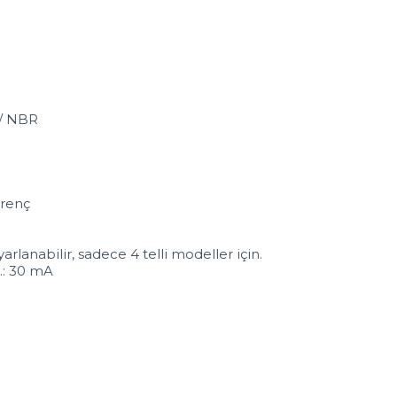
 / NBR
irenç
lanabilir, sadece 4 telli modeller için.
s.: 30 mA