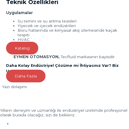
Teknik Özellikleri
Uygulamalar
Su temini ve su arıtma tesisleri
Yiyecek ve içecek endüstrileri
Boru hatlarında ve kimyasal akış izlemesinde kaçak
tespiti
HVAC
Katalog
EYMEN OTOMASYON,
Tecfluid markasının bayisidir.
Daha Kolay Endüstriyel Çözüme mi İhtiyacınız Var? Biz
Uzmanız!
Daha Fazla
Yazı dolaşımı
Yılların deneyim ve uzmanlığı ile endüstriyel üretimde profesyonel
olarak burada olacağız, sizi de bekleriz.