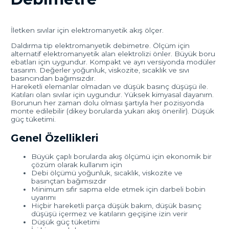
İletken sıvılar için elektromanyetik akış ölçer.
Daldırma tip elektromanyetik debimetre. Ölçüm için
alternatif elektromanyetik alan elektrolizi önler. Büyük boru
ebatları için uygundur. Kompakt ve ayrı versiyonda modüler
tasarım. Değerler yoğunluk, viskozite, sıcaklık ve sıvı
basıncından bağımsızdır.
Hareketli elemanlar olmadan ve düşük basınç düşüşü ile.
Katıları olan sıvılar için uygundur. Yüksek kimyasal dayanım.
Borunun her zaman dolu olması şartıyla her pozisyonda
monte edilebilir (dikey borularda yukarı akış önerilir). Düşük
güç tüketimi.
Genel Özellikleri
Büyük çaplı borularda akış ölçümü için ekonomik bir
çözüm olarak kullanım için
Debi ölçümü yoğunluk, sıcaklık, viskozite ve
basınçtan bağımsızdır
Minimum sıfır sapma elde etmek için darbeli bobin
uyarımı
Hiçbir hareketli parça düşük bakım, düşük basınç
düşüşü içermez ve katıların geçişine izin verir
Düşük güç tüketimi