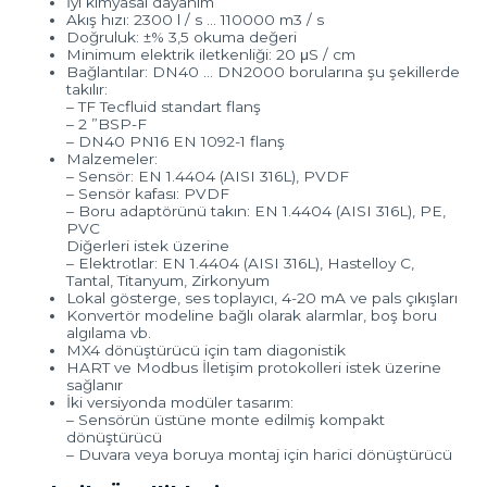
İyi kimyasal dayanım
Akış hızı: 2300 l / s … 110000 m3 / s
Doğruluk: ±% 3,5 okuma değeri
Minimum elektrik iletkenliği: 20 μS / cm
Bağlantılar: DN40 … DN2000 borularına şu şekillerde
takılır:
– TF Tecfluid standart flanş
– 2 ”BSP-F
– DN40 PN16 EN 1092-1 flanş
Malzemeler:
– Sensör: EN 1.4404 (AISI 316L), PVDF
– Sensör kafası: PVDF
– Boru adaptörünü takın: EN 1.4404 (AISI 316L), PE,
PVC
Diğerleri istek üzerine
– Elektrotlar: EN 1.4404 (AISI 316L), Hastelloy C,
Tantal, Titanyum, Zirkonyum
Lokal gösterge, ses toplayıcı, 4-20 mA ve pals çıkışları
Konvertör modeline bağlı olarak alarmlar, boş boru
algılama vb.
MX4 dönüştürücü için tam diagonistik
HART ve Modbus İletişim protokolleri istek üzerine
sağlanır
İki versiyonda modüler tasarım:
– Sensörün üstüne monte edilmiş kompakt
dönüştürücü
– Duvara veya boruya montaj için harici dönüştürücü