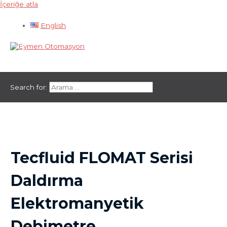
İçeriğe atla
English
Ana menü
Search for:
Tecfluid FLOMAT Serisi
Daldırma
Elektromanyetik
Debimetre