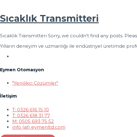
Sıcaklık Transmitteri
Sıcaklık Transmitteri Sorry, we couldn’t find any posts. Pleas
Yılların deneyim ve uzmanlığı ile endüstriyel üretimde profe
Eymen Otomasyon
"Yenilikçi Çözümler"
İletişim
T: 0326 616 15 10
T: 0326 618 31 77
M: 0505 693 75 52
info (at) eymenltd.com