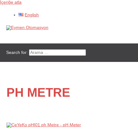
İçeriğe atla
English
Ana menü
Search for:
PH METRE