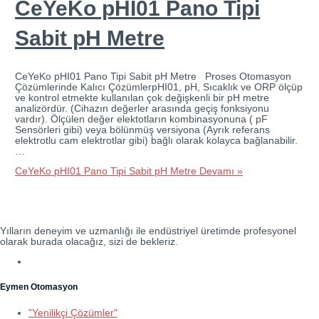
CeYeKo pHI01 Pano Tipi
Sabit pH Metre
CeYeKo pHI01 Pano Tipi Sabit pH Metre Proses Otomasyon
Çözümlerinde Kalıcı ÇözümlerpHI01, pH, Sıcaklık ve ORP ölçüp
ve kontrol etmekte kullanılan çok değişkenli bir pH metre
analizördür. (Cihazın değerler arasında geçiş fonksiyonu
vardır). Ölçülen değer elektotların kombinasyonuna ( pF
Sensörleri gibi) veya bölünmüş versiyona (Ayrık referans
elektrotlu cam elektrotlar gibi) bağlı olarak kolayca bağlanabilir.
…
CeYeKo pHI01 Pano Tipi Sabit pH Metre
Devamı »
Yılların deneyim ve uzmanlığı ile endüstriyel üretimde profesyonel
olarak burada olacağız, sizi de bekleriz.
Eymen Otomasyon
"Yenilikçi Çözümler"