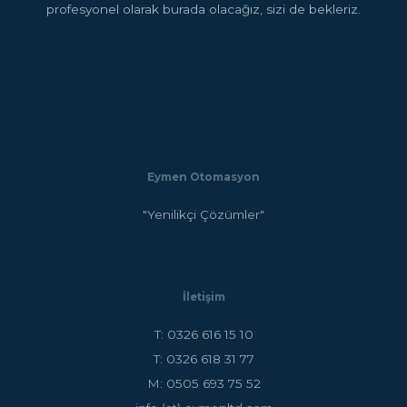
profesyonel olarak burada olacağız, sizi de bekleriz.
Eymen Otomasyon
"Yenilikçi Çözümler"
İletişim
T: 0326 616 15 10
T: 0326 618 31 77
M: 0505 693 75 52