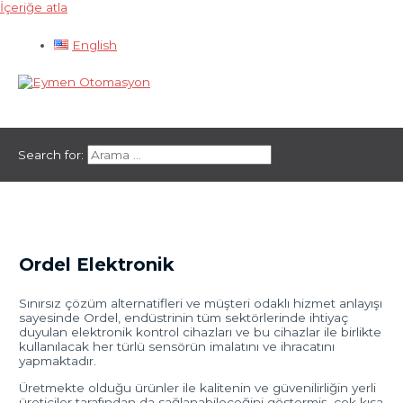
İçeriğe atla
English
Ana menü
Search for:
Ordel Elektronik
Sınırsız çözüm alternatifleri ve müşteri odaklı hizmet anlayışı
sayesinde Ordel, endüstrinin tüm sektörlerinde ihtiyaç
duyulan elektronik kontrol cihazları ve bu cihazlar ile birlikte
kullanılacak her türlü sensörün imalatını ve ihracatını
yapmaktadır.
Üretmekte olduğu ürünler ile kalitenin ve güvenilirliğin yerli
üreticiler tarafından da sağlanabileceğini göstermiş, çok kısa