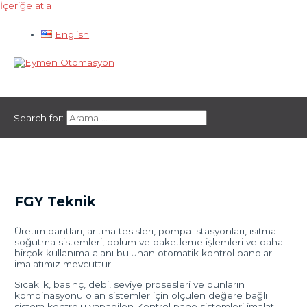
İçeriğe atla
English
Ana menü
Search for:
FGY Teknik
Üretim bantları, arıtma tesisleri, pompa istasyonları, ısıtma-
soğutma sistemleri, dolum ve paketleme işlemleri ve daha
birçok kullanıma alanı bulunan otomatik kontrol panoları
imalatımız mevcuttur.
Sıcaklık, basınç, debi, seviye prosesleri ve bunların
kombinasyonu olan sistemler için ölçülen değere bağlı
sistem kontrolü yapabilen Kontrol pano sistemleri imalatı