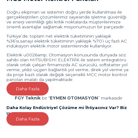
Doğru ekipman ve sistemin doğru yerde kullanılması ile
gerçekleştirilen çözümlerimiz sayesinde işletme güvenliği
ve enerji verimliliği gibi kritik noktalarda müşterilerimize
önemli avantajlar sağlamak misyonumuzun bir parçasıdır.
Türkiye’de; toplam net elektrik tüketiminin yaklaşık
%36’sı,sanayi elektrik tüketiminin yaklaşık %70’i üç fazlı AC
indüksiyon elektrik motor sistemlerinde kullanılıyor.
Elektrik u0026amp; Otomasyon konusunda dünyada söz
sahibi olan MITSUBISHI ELEKTRİK ile sistem entegratörü
olarak ortak çalışan firmamızda AC sürücülü, softstarter yol
verme, yıldız-üçgen bağlantılı yol verme, direk yol verme ya
da proje bazlı olarak değişik seçenekli MCC motor kontrol
panoları imalatı da yapılmaktadır.
Daha Fazla
FGY
Teknik
bir “
EYMEN OTOMASYON
” markasıdır.
Daha Kolay Endüstriyel Çözüme mi İhtiyacınız Var? Biz
Uzmanız!
Daha Fazla