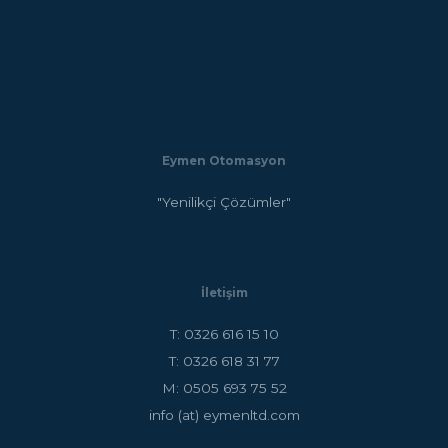
Eymen Otomasyon
"Yenilikçi Çözümler"
İletişim
T: 0326 616 15 10
T: 0326 618 31 77
M: 0505 693 75 52
info (at) eymenltd.com