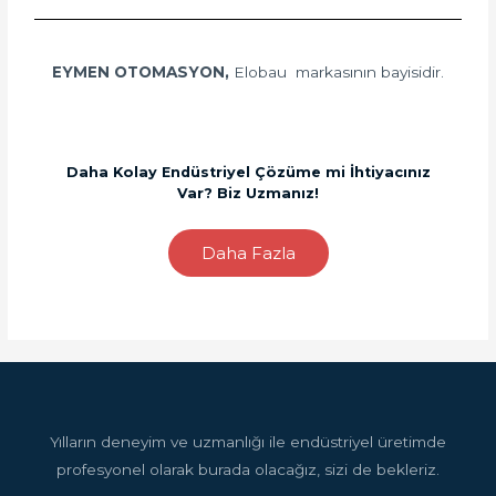
EYMEN OTOMASYON,
Elobau markasının bayisidir.
Daha Kolay Endüstriyel Çözüme mi İhtiyacınız
Var? Biz Uzmanız!
Daha Fazla
Yılların deneyim ve uzmanlığı ile endüstriyel üretimde
profesyonel olarak burada olacağız, sizi de bekleriz.