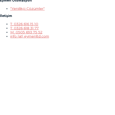
Eymen Otomasyon
"Yenilikçi Çözümler"
İletişim
T: 0326 616 15 10
T: 0326 618 31 77
M: 0505 693 75 52
info (at) eymenltd.com
Scroll
to
Top