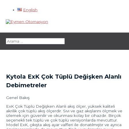
İçeriğe
English
atla
Ana
menü
Search
for:
Kytola ExK Çok Tüplü
Değişken Alanlı
Debimetreler
Genel Bakış
ExK Çok Tüplü Değişken Alanlı akış ölçer, yüksek kaliteli
akrilik çok tüplü akış ölçerdir. Sıvı ve gaz akışlarını ölçmek ve
izlemek için güvenilir ve okunması kolay bir cihazdır. Birçok
seçenekli tek tüplü ve çok tüplü versiyonlarda mevcuttur.
Model ExK, çıkışta akış ayar valfleri ile donatılmıştır ve ayrıca