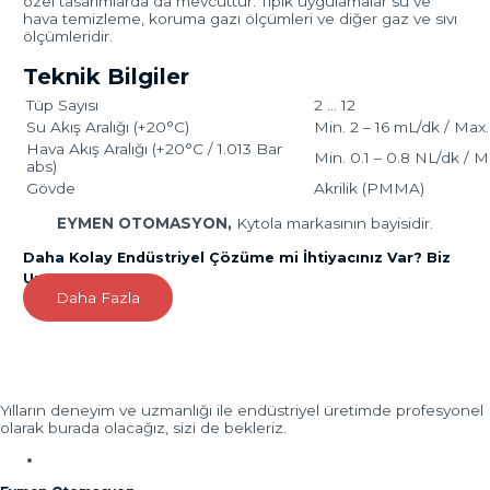
özel tasarımlarda da mevcuttur. Tipik uygulamalar su ve
hava temizleme, koruma gazı ölçümleri ve diğer gaz ve sıvı
ölçümleridir.
Teknik Bilgiler
Tüp Sayısı
2 … 12
Su Akış Aralığı (+20°C)
Min. 2 – 16 mL/dk / Max.
Hava Akış Aralığı (+20°C / 1.013 Bar
Min. 0.1 – 0.8 NL/dk / 
abs)
Gövde
Akrilik (PMMA)
EYMEN OTOMASYON,
Kytola markasının bayisidir.
Daha Kolay Endüstriyel Çözüme mi İhtiyacınız Var? Biz
Uzmanız!
Daha Fazla
Yazı
dolaşımı
Yılların deneyim ve uzmanlığı ile endüstriyel üretimde profesyonel
olarak burada olacağız, sizi de bekleriz.