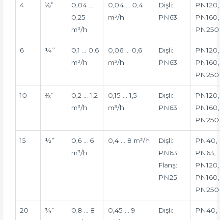
4
⅛”
0,04 …
0,04 … 0,4
Dişli:
PN120,
0,25
m³/h
PN63
PN160,
m³/h
PN250
6
¼”
0,1 … 0,6
0,06 … 0,6
Dişli:
PN120,
m³/h
m³/h
PN63
PN160,
PN250
10
⅜”
0,2 … 1,2
0,15 … 1,5
Dişli:
PN120,
m³/h
m³/h
PN63
PN160,
PN250
15
½”
0,6 … 6
0,4 … 8 m³/h
Dişli:
PN40,
m³/h
PN63;
PN63,
Flanş:
PN120,
PN25
PN160,
PN250
20
¾”
0,8 … 8
0,45 … 9
Dişli:
PN40,