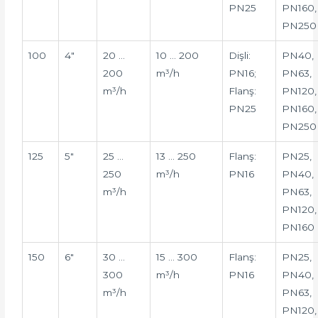
PN25
PN160,
PN250
100
4″
20 …
10 … 200
Dişli:
PN40,
200
m³/h
PN16;
PN63,
m³/h
Flanş:
PN120,
PN25
PN160,
PN250
125
5″
25 …
13 … 250
Flanş:
PN25,
250
m³/h
PN16
PN40,
m³/h
PN63,
PN120,
PN160
150
6″
30 …
15 … 300
Flanş:
PN25,
300
m³/h
PN16
PN40,
m³/h
PN63,
PN120,