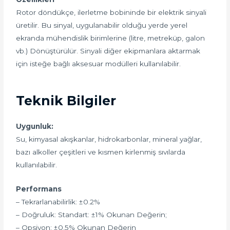
Rotor döndükçe, ilerletme bobininde bir elektrik sinyali
üretilir. Bu sinyal, uygulanabilir olduğu yerde yerel
ekranda mühendislik birimlerine (litre, metreküp, galon
vb.) Dönüştürülür. Sinyali diğer ekipmanlara aktarmak
için isteğe bağlı aksesuar modülleri kullanılabilir.
Teknik Bilgiler
Uygunluk:
Su, kimyasal akışkanlar, hidrokarbonlar, mineral yağlar,
bazı alkoller çeşitleri ve kısmen kirlenmiş sıvılarda
kullanılabilir.
Performans
– Tekrarlanabilirlik: ±0.2%
– Doğruluk: Standart: ±1% Okunan Değerin;
– Opsiyon: ±0.5% Okunan Değerin