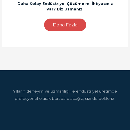
Daha Kolay Endüstriyel Çözüme mi İhtiyacınız
Var? Biz Uzmanız!
Daha Fazla
Yılların deneyim ve uzmanlığı ile endüstriyel üretimde
profesyonel olarak burada olacağız, sizi de bekleriz.