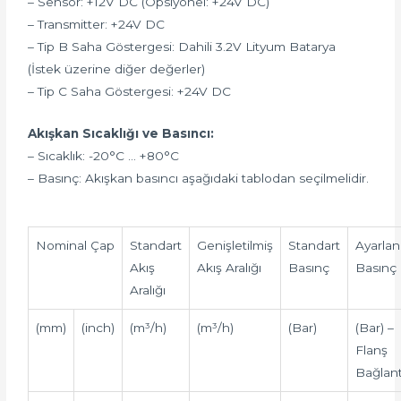
– Sensor: +12V DC (Opsiyonel: +24V DC)
– Transmitter: +24V DC
– Tip B Saha Göstergesi: Dahili 3.2V Lityum Batarya
(İstek üzerine diğer değerler)
– Tip C Saha Göstergesi: +24V DC
Akışkan Sıcaklığı ve Basıncı:
– Sıcaklık: -20°C … +80°C
– Basınç: Akışkan basıncı aşağıdaki tablodan seçilmelidir.
Nominal Çap
Standart
Genişletilmiş
Standart
Ayarlana
Akış
Akış Aralığı
Basınç
Basınç
Aralığı
(mm)
(inch)
(m³/h)
(m³/h)
(Bar)
(Bar) –
Flanş
Bağlant