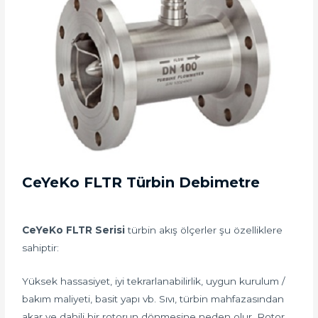
CeYeKo FLTR Türbin Debimetre
CeYeKo FLTR Serisi
türbin akış ölçerler şu özelliklere
sahiptir:
Yüksek hassasiyet, iyi tekrarlanabilirlik, uygun kurulum /
bakım maliyeti, basit yapı vb. Sıvı, türbin mahfazasından
akar ve dahili bir rotorun dönmesine neden olur. Rotor