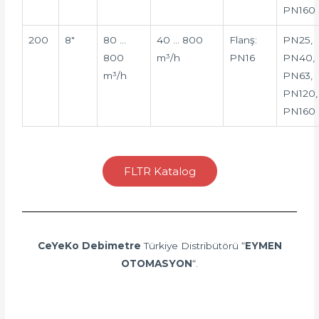
PN160
200
8″
80 …
40 … 800
Flanş:
PN25,
800
m³/h
PN16
PN40,
m³/h
PN63,
PN120,
PN160
FLTR Katalog
CeYeKo Debimetre
Türkiye Distribütörü “
EYMEN
OTOMASYON
“.