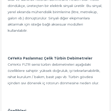
döndükçe, üreteçten bir elektrik sinyali üretilir. Bu sinyal,
yerel ekranda mühendislik birimlerine (litre, metreküp,
galon vb.) dönüştürülür. Sinyali diğer ekipmanlara
aktarmak için isteğe bağlı aksesuar modülleri
kullanılabilir.
CeYeKo Paslanmaz Çelik Türbin Debimetreler
CeYeKo FLTR serisi türbin debimetreleri aşağıdaki
özelliklere sahiptir: yüksek doğruluk, iyi tekrarlanabilirlik,
rahat kurulum / bakım, basit yapı vb. Türbin gövdesi
içinden sıvı dönerek iç rotorun dönmesine neden olur.
Özellikleri