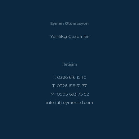
Eymen Otomasyon
"Yenilikçi Çözümler"
İletişim
T: 0326 616 15 10
T: 0326 618 31 77
M: 0505 693 75 52
info (at) eymenltd.com