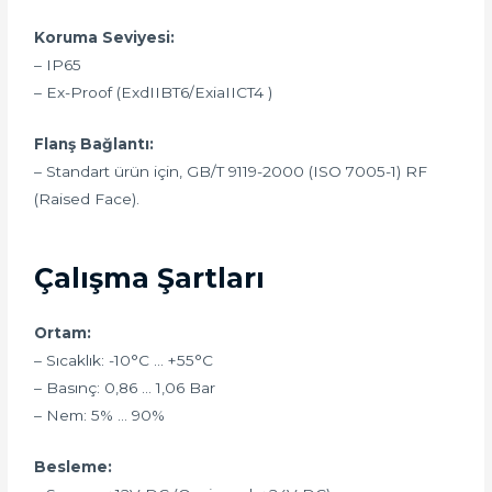
Koruma Seviyesi:
– IP65
– Ex-Proof (ExdIIBT6/ExiaIICT4 )
Flanş Bağlantı:
– Standart ürün için, GB/T 9119-2000 (ISO 7005-1) RF
(Raised Face).
Çalışma Şartları
Ortam:
– Sıcaklık: -10°C … +55°C
– Basınç: 0,86 … 1,06 Bar
– Nem: 5% … 90%
Besleme: