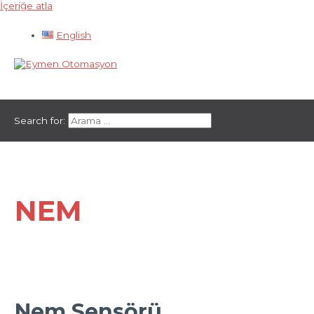
İçeriğe atla
English
Ana menü
Search for:
NEM
Nem Sensörü