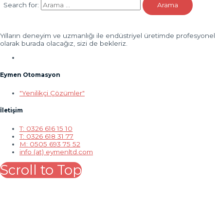
Search for:
Yılların deneyim ve uzmanlığı ile endüstriyel üretimde profesyonel
olarak burada olacağız, sizi de bekleriz.
Eymen Otomasyon
"Yenilikçi Çözümler"
İletişim
T: 0326 616 15 10
T: 0326 618 31 77
M: 0505 693 75 52
info (at) eymenltd.com
Scroll to Top